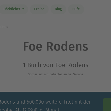
Hörbücher
Preise
Blog
Hilfe
odens
Foe Rodens
1 Buch von Foe Rodens
Sortierung: am beliebtesten bei Skoobe
Rodens und 500.000 weitere Titel mit der
koobe. Ab 12,99 € im Monat.