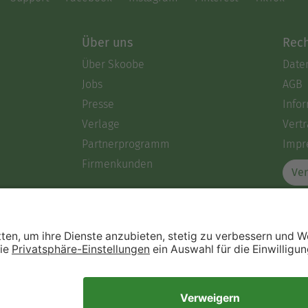
Über uns
Rech
Über Skoobe
Date
Jobs
AGB
Presse
Info
Verlage
Vertr
Partnerprogramm
Impr
Firmenkunden
Ver
Immer ein gutes Buch