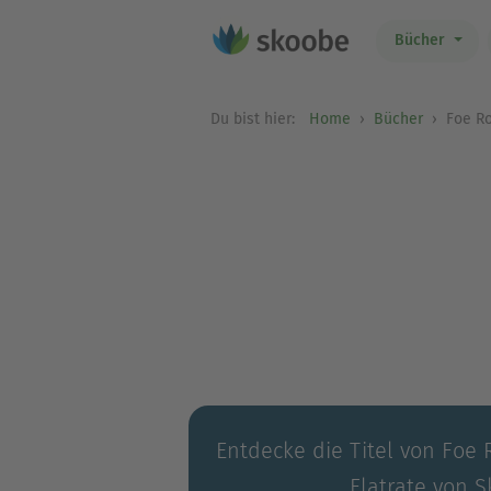
Bücher
Du bist hier:
Home
Bücher
Foe R
Entdecke die Titel von Foe 
Flatrate von S