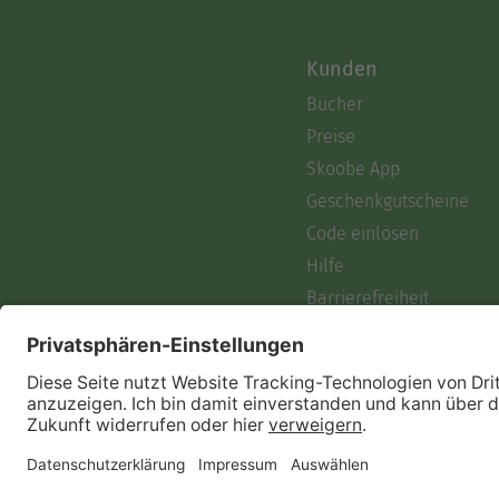
Kunden
Bücher
Preise
Skoobe App
Geschenkgutscheine
Code einlösen
Hilfe
Barrierefreiheit
Login
Skoobe liest