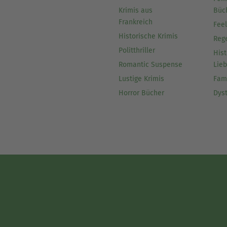
Krimis aus
Büc
Frankreich
Fee
Historische Krimis
Reg
Politthriller
Hist
Romantic Suspense
Lie
Lustige Krimis
Fam
Horror Bücher
Dys