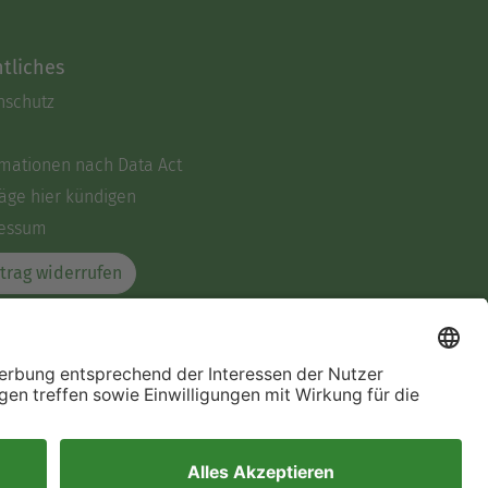
tliches
nschutz
rmationen nach Data Act
äge hier kündigen
essum
trag widerrufen