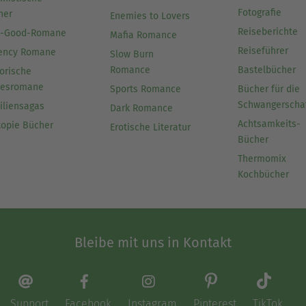
Fotografie
her
Enemies to Lovers
Reiseberichte
l-Good-Romane
Mafia Romance
Reiseführer
ency Romane
Slow Burn
Romance
Bastelbücher
orische
besromane
Sports Romance
Bücher für die
Schwangerscha
iliensagas
Dark Romance
Achtsamkeits-
topie Bücher
Erotische Literatur
Bücher
Thermomix
Kochbücher
Bleibe mit uns in Kontakt
Support
Facebook
Instagram
Pinterest
TikTok