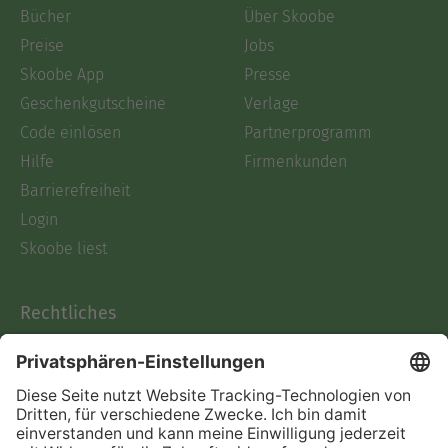
Bücher
Über Skoobe
Preise
Jobs
Skoobe App
Presse
Geschenkgutscheine
Verlage
Code einlösen
Partnerprogramm
Hilfe
Firmenkunden
Barrierefreiheit
Login
Skoobe liest
Rechtliches
Datenschutz
AGB
Informationen nach Data
Act