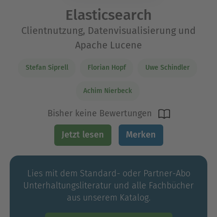
Elasticsearch
Clientnutzung, Datenvisualisierung und
Apache Lucene
Stefan Siprell
Florian Hopf
Uwe Schindler
Achim Nierbeck
Bisher keine Bewertungen
Jetzt lesen
Merken
Lies mit dem Standard- oder Partner-Abo
Unterhaltungs­literatur und alle Fachbücher
aus unserem Katalog.