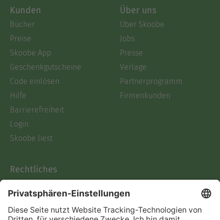
Kunden
Über uns
Bücher
Über Skoobe
Preise
Jobs
Skoobe App
Presse
Geschenkgutscheine
Verlage
Code einlösen
Partnerprogramm
Hilfe
Firmenkunden
Barrierefreiheit
Login
Skoobe liest
Rechtliches
Datenschutz
AGB
Informationen nach Data