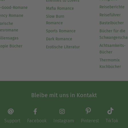
Enemies to Lovers
Reiseberichte
l-Good-Romane
Mafia Romance
Reiseführer
ency Romane
Slow Burn
Romance
Bastelbücher
orische
besromane
Sports Romance
Bücher für die
Schwangerscha
iliensagas
Dark Romance
Achtsamkeits-
topie Bücher
Erotische Literatur
Bücher
Thermomix
Kochbücher
Bleibe mit uns in Kontakt
Support
Facebook
Instagram
Pinterest
TikTok