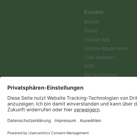
Kunden
Bücher
Preise
Skoobe App
Geschenkgutscheine
Code einlösen
Hilfe
Barrierefreiheit
Login
Skoobe liest