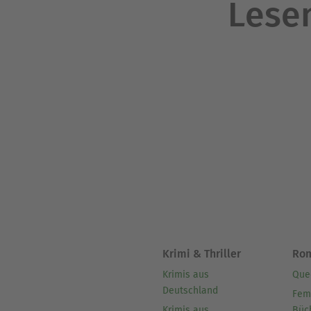
Lesen
Krimi & Thriller
Ro
Krimis aus
Que
Deutschland
Fem
Krimis aus
Büc