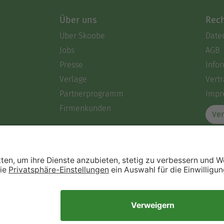
Über uns
Rech
Über Skoobe
Date
Jobs
AGB
Presse
Info
Verlage
Vertr
Partnerprogramm
Impr
Firmenkunden
Ver
Immer ein gutes Buch