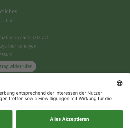
tliches
nschutz
rmationen nach Data Act
äge hier kündigen
essum
trag widerrufen