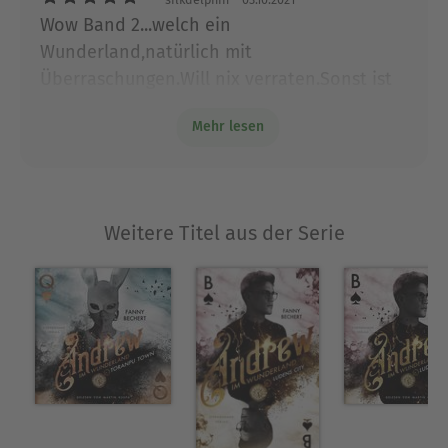
bekommt man neben einem verschmitzten
Wow Band 2...welch ein
Grinsen die Antwort: „aus Versehen“.
Wunderland,natürlich mit
Als Kind träumte sie davon, Schauspielerin zu
Überraschungen.Will nix verraten.Sonst ist
werden. Sie spielte Theater, schrieb kleine
es nicht so so spannend bis zu Ende zu
Geschichten und liebte es, in die Welten ihrer
Mehr lesen
lesen. Ganz toll ,Fanny ( Autorin). Danke, das
Fantasie abzutauchen. Dann kam der Tag der
Berufswahl – und sie wurde Physiotherapeutin.
wir mit eintauchen konnten. Freue mich auf
Bereut hat sie diesen Schritt nie, ihre Berufung
Band 3....
fand sie jedoch erst zehn Jahre später.
Weitere Titel aus der Serie
Als passionierte Tagträumerin begann sie
irgendwann, vereinzelte Fantasy-Episoden
aufzuschreiben, die sich später „aus Versehen“ zu
ihrem Debütroman „Elesztrah“ zusammenfügten.
Heute ist sie ihrem Kindheitstraum näher, als sie
es je erwartet hätte. Während sie in ihren
eigenen Büchern in ständig neue Rollen schlüpft,
haucht sie auch fremden Charakteren Leben ein,
indem sie ihnen als Hörbuchsprecherin ihre