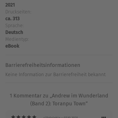
2021
der nerdige Idiot, der sexy Hasenmädchen
Druckseiten:
hinterherrennt, mit grinsenden Katzenschwestern
ca. 313
flirtet und nebenbei sein Leben riskiert. Dachtet
Sprache:
ihr, mein skurriles Abenteuer in diesem
›Wunderland‹ sei vorbei? Ähm, jap, ich auch …
Deutsch
aber da kannte ich Toranpu Town noch nicht.
Medientyp:
Denn eben dorthin ist mein Hasenmädchen
eBook
verschwunden. Und was macht der heldenhafte
Andrew? Naaaa? Genau, er rennt hinterher, um es
Barrierefreiheitsinformationen
vor der bösen Roten Königin zu retten, deren
Schloss sich dort befinden soll. Den Rest müsst ihr
Keine Information zur Barrierefreiheit bekannt
selbst lesen, sorry. Sonst glaubt ihr mir ebenso
wenig wie mein Psychiater.
1 Kommentar zu „Andrew im Wunderland
Über Fanny Bechert
(Band 2): Toranpu Town“
Wenn man die 1986 geborene Autorin Fanny
Bechert fragt, wie sie zum Schreiben kam,
silkdelphin
– 03.10.2021