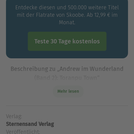
Entdecke diesen und 500.000 weitere Titel
mit der Flatrate von Skoobe. Ab 12,99 € im
Monat.
Teste 30 Tage kostenlos
Beschreibung zu „Andrew im Wunderland
(Band 2): Toranpu Town“
Sei ein letztes Mal mein Held, Andrew. Ich
Mehr lesen
brauche dich. Du musst mein Retter sein. Hey, ich
bin's noch mal – ihr kennt mich noch? Ja, genau,
der nerdige Idiot, der sexy Hasenmädchen hin
Verlag:
Sei ein letztes Mal mein Held, Andrew. Ich
Sternensand Verlag
brauche dich. Du musst mein Retter sein. Hey, ich
Veröffentlicht:
bin's noch mal – ihr kennt mich noch? Ja, genau,