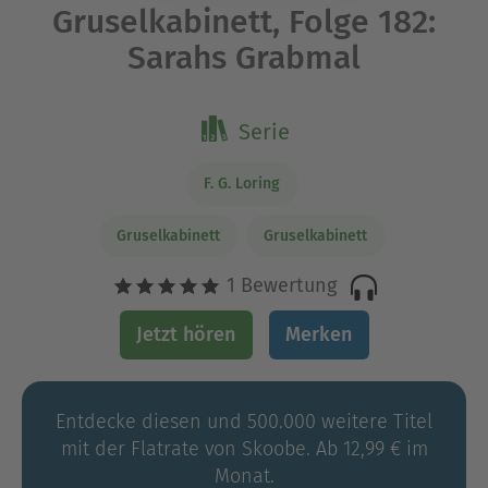
Gruselkabinett, Folge 182:
Sarahs Grabmal
Serie
F. G. Loring
Gruselkabinett
Gruselkabinett
1 Bewertung
Jetzt hören
Merken
Entdecke diesen und 500.000 weitere Titel
mit der Flatrate von Skoobe. Ab 12,99 € im
Monat.