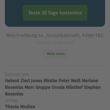
Teste 30 Tage kostenlos
Beschreibung zu „Gruselkabinett, Folge 182:
Sarahs Grabmal“
Hagarstone 1841: Entgegen der eingravierten
Mehr lesen
Warnung auf einer pompösen Grabplatte, die
Totenruhe der dort Bestatteten keinesfalls zu
stören, beginnt eine Gruppe Kirchen-
Gelesen von
Restaurateure damit, das Grabma
Helmut Zierl
Jonas Minthe
Peter Weiß
Marlene
Hagarstone 1841: Entgegen der eingravierten
Bosenius
Marc Gruppe
Ursula Wüsthof
Stephan
Warnung auf einer pompösen Grabplatte, die
Bosenius
Totenruhe der dort Bestatteten keinesfalls zu
Verlag:
stören, beginnt eine Gruppe Kirchen-
Restaurateure damit, das Grabmal innerhalb des
Titania Medien