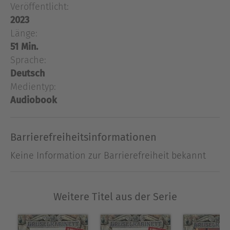
Gotteshauses zu versetzen. Ein bestialisch
Veröffentlicht:
stinkender Nebel und das nächtliche Geheul
2023
eines Hundes sind die unheimlichen Folgen. Bald
Länge:
bemerken die Männer, dass der Leichnam in der
51 Min.
Ruhestätte von Tag zu Tag frischer auf sie wirkt ...
Sprache:
Deutsch
Medientyp:
Ausblenden
Audiobook
Barrierefreiheitsinformationen
Keine Information zur Barrierefreiheit bekannt
Weitere Titel aus der Serie