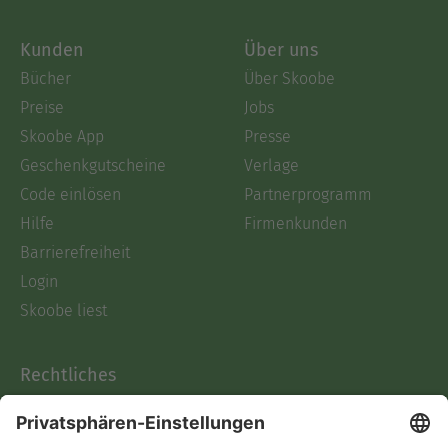
Kunden
Über uns
Bücher
Über Skoobe
Preise
Jobs
Skoobe App
Presse
Geschenkgutscheine
Verlage
Code einlösen
Partnerprogramm
Hilfe
Firmenkunden
Barrierefreiheit
Login
Skoobe liest
Rechtliches
Datenschutz
AGB