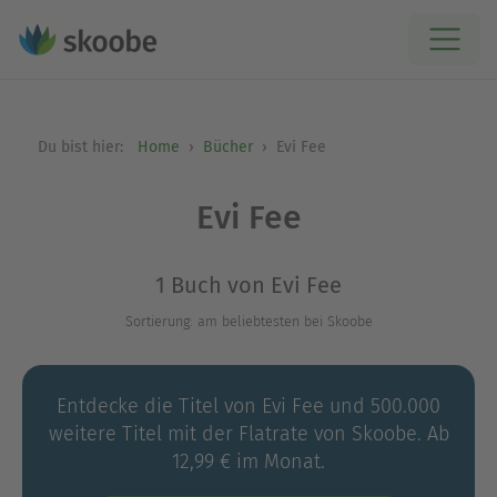
Du bist hier:
Home
Bücher
Evi Fee
Evi Fee
1 Buch von Evi Fee
Sortierung: am beliebtesten bei Skoobe
Entdecke die Titel von Evi Fee und 500.000
weitere Titel mit der Flatrate von Skoobe. Ab
12,99 € im Monat.