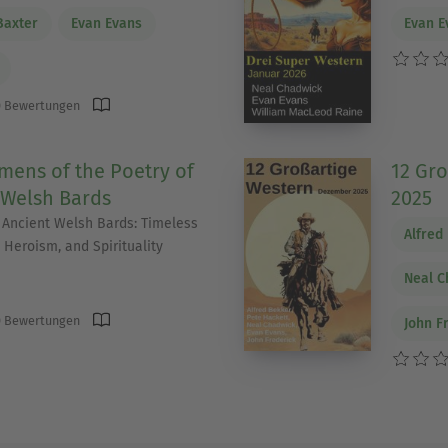
Baxter
Evan Evans
Evan E
 Bewertungen
ens of the Poetry of
12 Gr
 Welsh Bards
2025
. Ancient Welsh Bards: Timeless
Alfred
 Heroism, and Spirituality
Neal C
 Bewertungen
John F