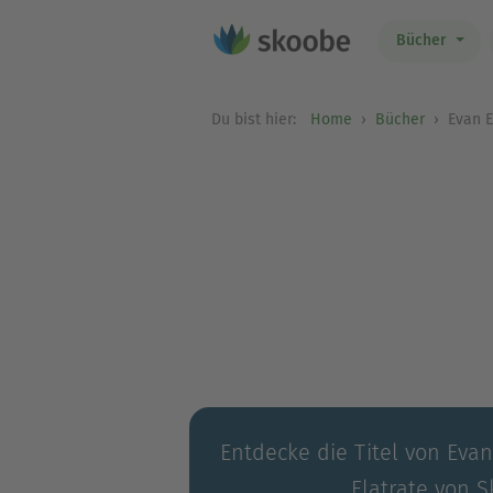
Bücher
Du bist hier:
Home
Bücher
Evan E
Entdecke die Titel von Evan
Flatrate von S