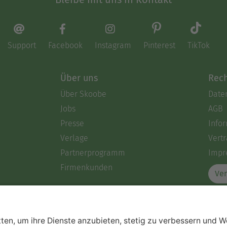
Support
Facebook
Instagram
Pinterest
TikTok
Über uns
Rech
Über Skoobe
Date
Jobs
AGB
Presse
Info
Verlage
Vertr
Partnerprogramm
Impr
Firmenkunden
Ver