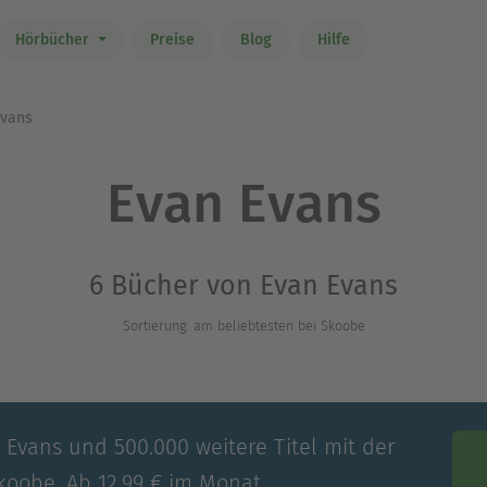
Hörbücher
Preise
Blog
Hilfe
vans
Evan Evans
6 Bücher von Evan Evans
Sortierung: am beliebtesten bei Skoobe
 Evans und 500.000 weitere Titel mit der
koobe. Ab 12,99 € im Monat.