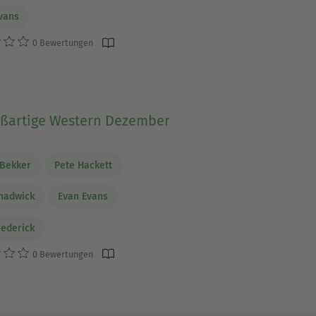
vans
0 Bewertungen
oßartige Western Dezember
 Bekker
Pete Hackett
hadwick
Evan Evans
rederick
0 Bewertungen