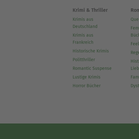
Krimi & Thriller
Ro
Krimis aus
Que
Deutschland
Fem
Krimis aus
Büc
Frankreich
Fee
Historische Krimis
Reg
Politthriller
Hist
Romantic Suspense
Lie
Lustige Krimis
Fam
Horror Bücher
Dys