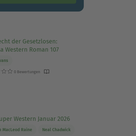
cht der Gesetzlosen:
ta Western Roman 107
vans
0 Bewertungen
Super Western Januar 2026
m MacLeod Raine
Neal Chadwick