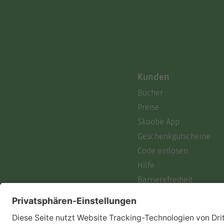
Kunden
Bücher
Preise
Skoobe App
Geschenkgutscheine
Code einlösen
Hilfe
Barrierefreiheit
Login
Skoobe liest