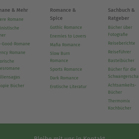
mane & Mehr
Romance &
Sachbuch &
Spice
Ratgeber
ere Romane
Gothic Romance
Bücher über
inistische
Fotografie
her
Enemies to Lovers
Reiseberichte
l-Good-Romane
Mafia Romance
Reiseführer
ency Romane
Slow Burn
Romance
Bastelbücher
orische
besromane
Sports Romance
Bücher für die
Schwangerscha
iliensagas
Dark Romance
Achtsamkeits-
topie Bücher
Erotische Literatur
Bücher
Thermomix
Kochbücher
Bleibe mit uns in Kontakt