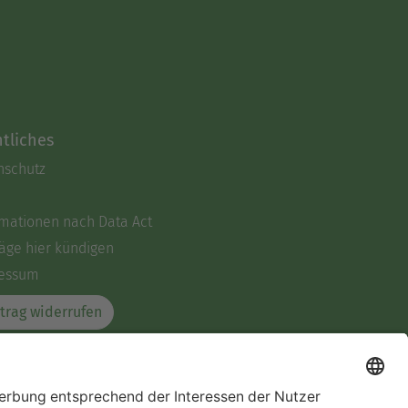
tliches
nschutz
rmationen nach Data Act
äge hier kündigen
essum
trag widerrufen