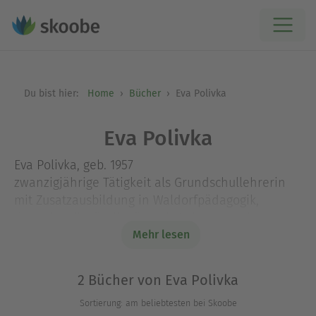
Du bist hier:
Home
Bücher
Eva Polivka
Eva Polivka
Eva Polivka, geb. 1957
zwanzigjährige Tätigkeit als Grundschullehrerin
mit Zusatzausbildung in Waldorfpädagogik,
danach selbständig tätig als Lebens- und
Sozialberaterin und Mal- und
Mehr lesen
Gestaltungstherapeutin. Mitbegründerin des
Vereins &quot;Lebenskunst&quot;, der Menschen
2 Bücher von Eva Polivka
die Möglichkeit zu künstlerisch-kreativem
Sortierung: am beliebtesten bei Skoobe
Ausdruck als Ressource für Selbstreflexion und