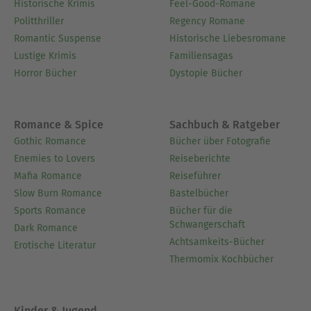
Historische Krimis
Feel-Good-Romane
Politthriller
Regency Romane
Romantic Suspense
Historische Liebesromane
Lustige Krimis
Familiensagas
Horror Bücher
Dystopie Bücher
Romance & Spice
Sachbuch & Ratgeber
Gothic Romance
Bücher über Fotografie
Enemies to Lovers
Reiseberichte
Mafia Romance
Reiseführer
Slow Burn Romance
Bastelbücher
Sports Romance
Bücher für die
Schwangerschaft
Dark Romance
Achtsamkeits-Bücher
Erotische Literatur
Thermomix Kochbücher
Kinder & Jugend