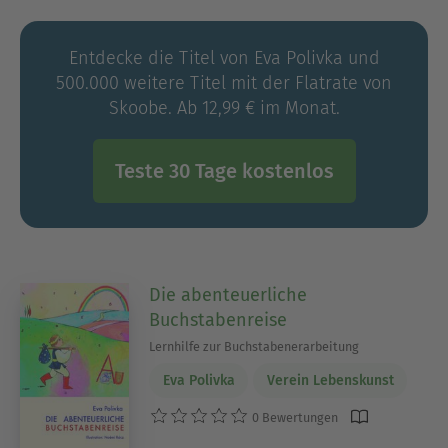
Selbstbeziehung bietet und die Verständigung
zwischen Menschen und Kulturen fördert.
Entdecke die Titel von Eva Polivka und
Dreifache Mutter und Großmutter.
500.000 weitere Titel mit der Flatrate von
Skoobe. Ab 12,99 € im Monat.
Teste 30 Tage kostenlos
Die abenteuerliche
Buchstabenreise
Lernhilfe zur Buchstabenerarbeitung
Eva Polivka
Verein Lebenskunst
0 Bewertungen