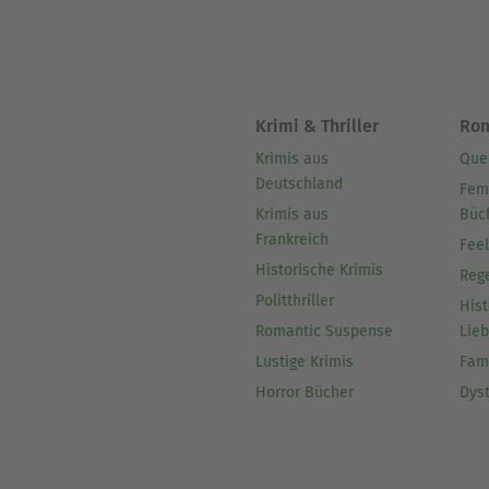
Krimi & Thriller
Ro
Krimis aus
Que
Deutschland
Fem
Krimis aus
Büc
Frankreich
Fee
Historische Krimis
Reg
Politthriller
Hist
Romantic Suspense
Lie
Lustige Krimis
Fam
Horror Bücher
Dys