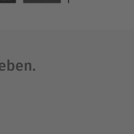
n Indiens machte. 1913 wurde
leben.