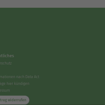
tliches
nschutz
rmationen nach Data Act
äge hier kündigen
essum
trag widerrufen