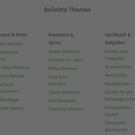
Beliebte Themen
mane & Mehr
Romance &
Sachbuch &
Spice
Ratgeber
ere Romane
Gothic Romance
Bücher über
inistische
Fotografie
her
Enemies to Lovers
Reiseberichte
l-Good-Romane
Mafia Romance
Reiseführer
ency Romane
Slow Burn
Romance
Bastelbücher
orische
besromane
Sports Romance
Bücher für die
Schwangerscha
iliensagas
Dark Romance
Achtsamkeits-
topie Bücher
Erotische Literatur
Bücher
Thermomix
Kochbücher