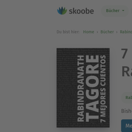
Bücher
Du bist hier:
Home
Bücher
Rabin
7
R
Rab
Bish
Me