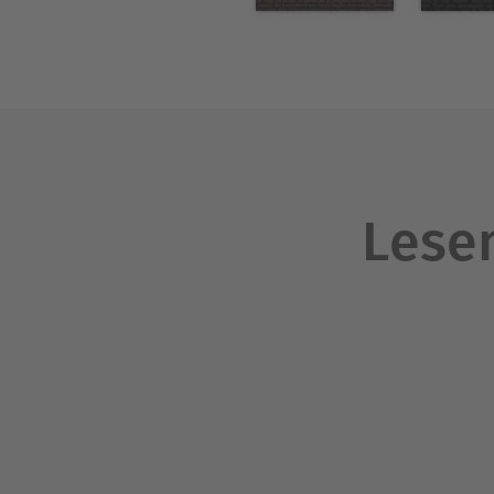
bengalischer Sprache, die e
er mit dem Nobelpreis für Li
Lesen