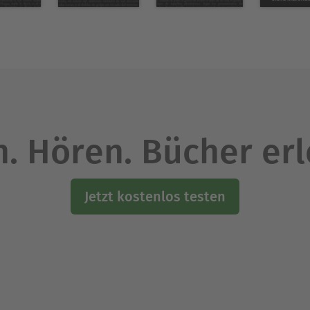
r dadurch zu einer der reichsten Literatursprache
teratur ausgezeichnet.
Ausblenden
. Hören. Bücher er
Jetzt kostenlos testen