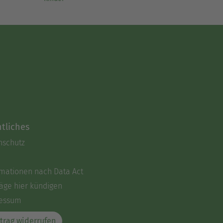
tliches
nschutz
rmationen nach Data Act
äge hier kündigen
essum
trag widerrufen