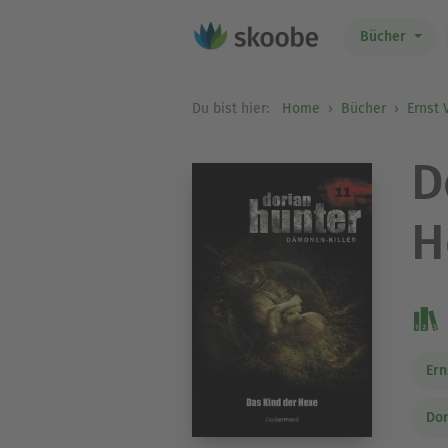
Bücher
Du bist hier:
Home
Bücher
Ernst 
D
H
Ern
Dor