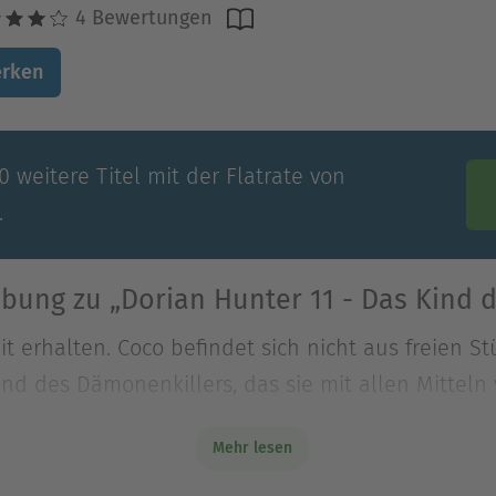
4 Bewertungen
rken
 weitere Titel mit der Flatrate von
.
bung zu „Dorian Hunter 11 - Das Kind 
t erhalten. Coco befindet sich nicht aus freien St
Kind des Dämonenkillers, das sie mit allen Mitteln
t erhalten. Coco befindet sich nicht aus freien St
Mehr lesen
Kind des Dämonenkillers, das sie mit allen Mitteln
 selbsternannte Fürst der Finsternis, und wie lang