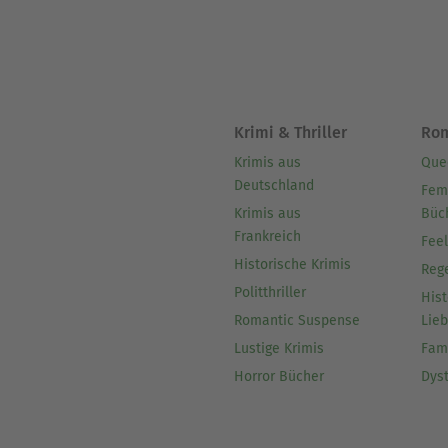
Krimi & Thriller
Ro
Krimis aus
Que
Deutschland
Fem
Krimis aus
Büc
Frankreich
Fee
Historische Krimis
Reg
Politthriller
Hist
Romantic Suspense
Lie
Lustige Krimis
Fam
Horror Bücher
Dys