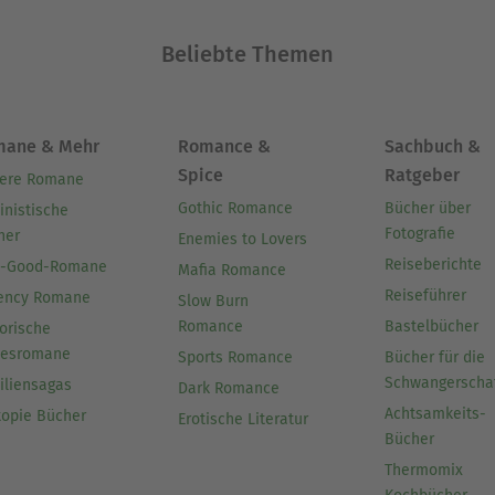
Beliebte Themen
mane & Mehr
Romance &
Sachbuch &
Spice
Ratgeber
ere Romane
Gothic Romance
Bücher über
inistische
Fotografie
her
Enemies to Lovers
Reiseberichte
l-Good-Romane
Mafia Romance
Reiseführer
ency Romane
Slow Burn
Romance
Bastelbücher
orische
besromane
Sports Romance
Bücher für die
Schwangerscha
iliensagas
Dark Romance
Achtsamkeits-
topie Bücher
Erotische Literatur
Bücher
Thermomix