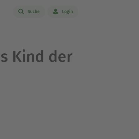
Suche
Login
as Kind der