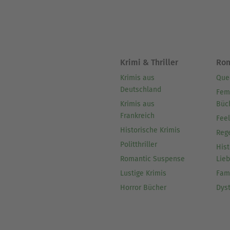
Krimi & Thriller
Ro
Krimis aus
Que
Deutschland
Fem
Krimis aus
Büc
Frankreich
Fee
Historische Krimis
Reg
Politthriller
Hist
Romantic Suspense
Lie
Lustige Krimis
Fam
Horror Bücher
Dys