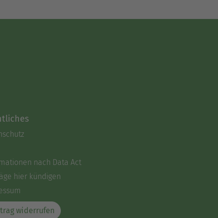
tliches
nschutz
rmationen nach Data Act
äge hier kündigen
essum
trag widerrufen