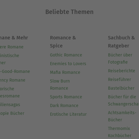
Beliebte Themen
mane & Mehr
Romance &
Sachbuch &
Spice
Ratgeber
ere Romane
Gothic Romance
Bücher über
inistische
Fotografie
her
Enemies to Lovers
Reiseberichte
l-Good-Romane
Mafia Romance
Reiseführer
ency Romane
Slow Burn
Romance
Bastelbücher
orische
besromane
Sports Romance
Bücher für die
Schwangerscha
iliensagas
Dark Romance
Achtsamkeits-
topie Bücher
Erotische Literatur
Bücher
Thermomix
Kochbücher