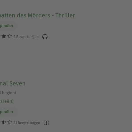
atten des Mörders - Thriller
Spindler
2 Bewertungen
inal Seven
l beginnt
(Teil 1)
Spindler
31 Bewertungen