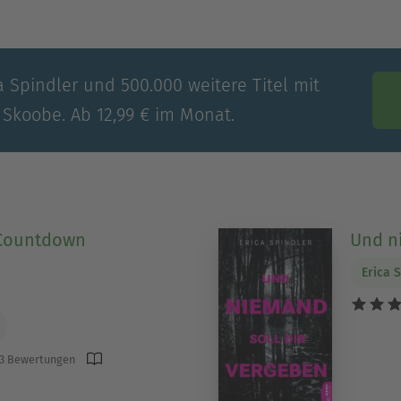
a Spindler und 500.000 weitere Titel mit
 Skoobe. Ab 12,99 € im Monat.
 Countdown
Und n
Erica 
3 Bewertungen