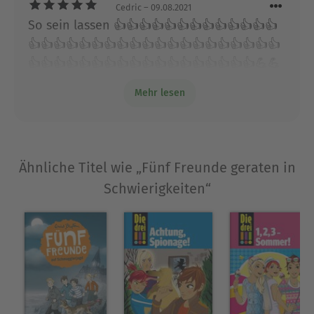
Cedric
– 09.08.2021
So sein lassen 👍👍👍👍👍👍👍👍👍👍👍👍👍
👍👍👍👍👍👍👍👍👍👍👍👍👍👍👍👍👍👍👍👍
👍👍👍👍👍👍👍👍👍👍👍👍👍👍👍👍👍👍💪💪
💪💪💪💪💪💪🥰❤️❤️❤️❤️❤️❤️❤️❤️❤️❤️❤️❤️❤️
Mehr lesen
❤️❤️
Ähnliche Titel wie „Fünf Freunde geraten in
Schwierigkeiten“