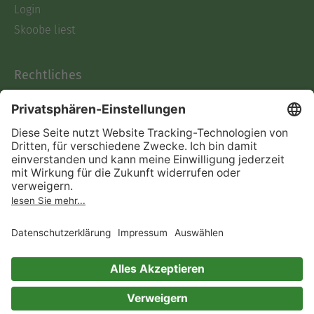
Login
Skoobe liest
Rechtliches
Datenschutz
AGB
Informationen nach Data
Act
Verträge hier kündigen
Impressum
Vertrag widerrufen
Immer ein gutes Buch