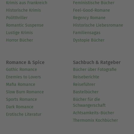
Krimis aus Frankreich
Feministische Bücher
Historische Krimis
Feel-Good-Romane
Politthriller
Regency Romane
Romantic Suspense
Historische Liebesromane
Lustige Krimis
Familiensagas
Horror Bücher
Dystopie Bücher
Romance & Spice
Sachbuch & Ratgeber
Gothic Romance
Bücher über Fotografie
Enemies to Lovers
Reiseberichte
Mafia Romance
Reiseführer
Slow Burn Romance
Bastelbücher
Sports Romance
Bücher für die
Schwangerschaft
Dark Romance
Achtsamkeits-Bücher
Erotische Literatur
Thermomix Kochbücher