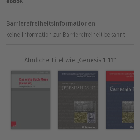
eBook
newer exegetical insights into these chapters, a
reading that then connects to feminist, queer,
ecocritical, and other contemporary approaches.
Barrierefreiheitsinformationen
keine Information zur Barrierefreiheit bekannt
Ausblenden
Ähnliche Titel wie „Genesis 1-11“