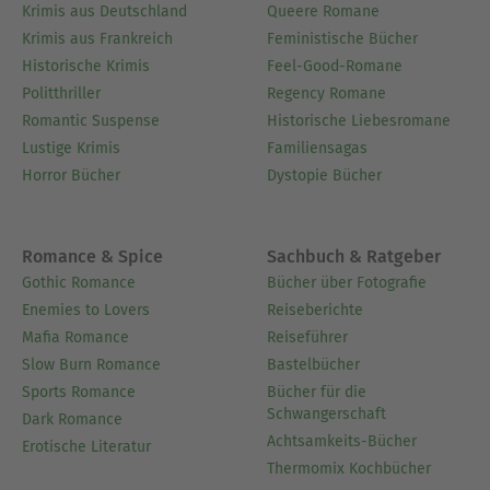
HIGHLAND SKY-Reihe sowie in der REGENCY
Krimis aus Deutschland
Queere Romane
SCANDALS-Serie und Exotikromane in der Reihe
Krimis aus Frankreich
Feministische Bücher
TRÄUME UNTER FERNER SONNE.
Historische Krimis
Feel-Good-Romane
Politthriller
Regency Romane
Ausblenden
Romantic Suspense
Historische Liebesromane
Lustige Krimis
Familiensagas
Horror Bücher
Dystopie Bücher
Romance & Spice
Sachbuch & Ratgeber
Gothic Romance
Bücher über Fotografie
Enemies to Lovers
Reiseberichte
Mafia Romance
Reiseführer
Slow Burn Romance
Bastelbücher
Sports Romance
Bücher für die
Schwangerschaft
Dark Romance
Achtsamkeits-Bücher
Erotische Literatur
Thermomix Kochbücher