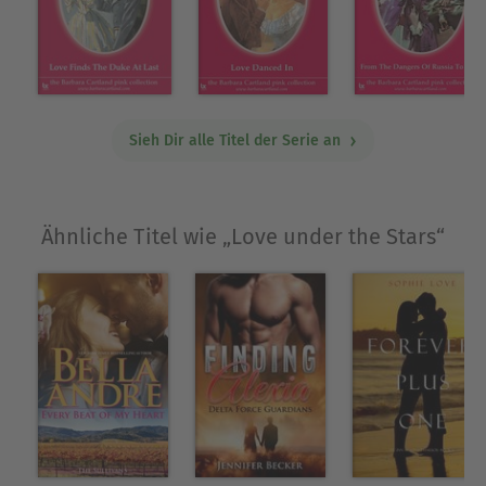
stopped at Rome and to Ilena's horror she saw
from the porthole of her cabin Lord Witherington
coming aboard the ship.She managed to keep
herself hidden until they stopped at Greece when
something very frightening happened to
Sieh Dir alle Titel der Serie an
Ilena.What took place and how she was able
eventually to find happiness and the real love
that she was seeking is told in this intriguing
Ähnliche Titel wie „Love under the Stars“
novel by BARBARA CARTLAND.
Über Barbara Cartland
Barbara Cartland war die produktivste
Schriftstellerin der Welt. Sie schrieb zu Lebzeiten
723 Bücher, von denen nicht weniger als 644
Liebesromane waren, die sich weltweit über eine
Milliarde Mal verkauften und in 36 Sprachen
übersetzt wurden. Neben Liebesromanen schrieb