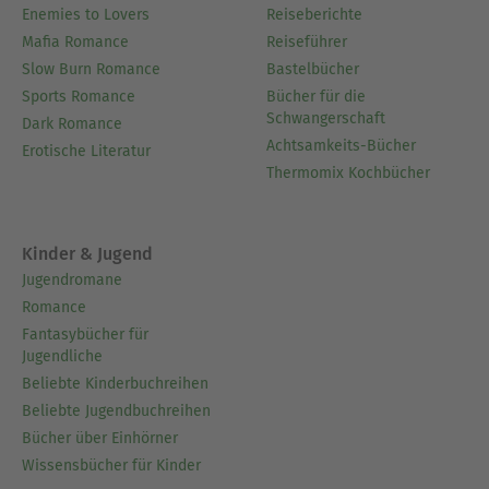
Enemies to Lovers
Reiseberichte
- Welche Methoden zur energetischen
Mafia Romance
Reiseführer
Selbstverteidigung es gibt, um Ihre Chakren zu
Slow Burn Romance
Bastelbücher
schützen.
Sports Romance
Bücher für die
Schwangerschaft
Dark Romance
- Praktische Tipps und Tricks
Achtsamkeits-Bücher
Erotische Literatur
Lösen Sie sich von negativen Schwingungen und
Thermomix Kochbücher
störenden Kräften und beginnen Sie noch heute
mit der physischen und energetischen Reinigung,
um die wohltuende Magie des traditionellen
Kinder & Jugend
Räucherwissens in Ihr Leben zu integrieren.
Jugendromane
Romance
Fantasybücher für
Über Emonora Brevil
Jugendliche
Keine Autorenvita vorhanden.
Beliebte Kinderbuchreihen
Beliebte Jugendbuchreihen
Ausblenden
Bücher über Einhörner
Wissensbücher für Kinder