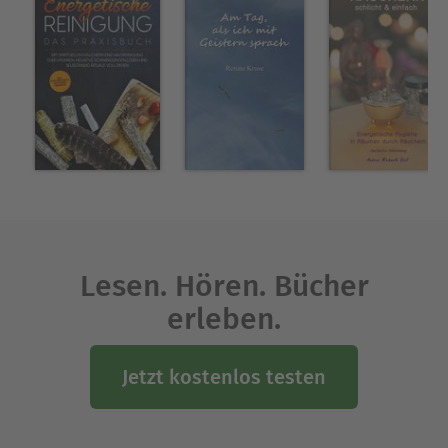
mit spirituellem Räuchern gestalten können.
Erfahren Sie in diesem Energetische Reinigung
Buch:
- Wie die reinigende Wirkung des Räuchern
funktioniert,
um negative Aspekte aus Ihrem Leben
zu verbannen.
- Welche Zeiten sich besonders gut zum Reinigen
eignen, damit Sie das meiste aus dem Ritual
herausholen.
Lesen. Hören. Bücher
- Durch welche Anzeichen Sie erkennen, dass es
erleben.
Zeit für eine Reinigung ist, sodass
Negatives
keinen Platz in Ihrem Leben bekommt.
Jetzt kostenlos testen
- Was Räuchern bewirken kann, damit Sie die
vielfältigen Möglichkeiten für sich nutzen können.