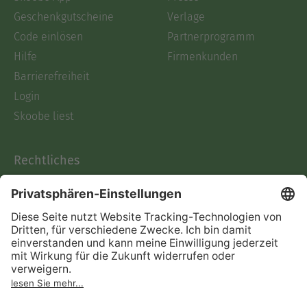
Geschenkgutscheine
Verlage
Code einlösen
Partnerprogramm
Hilfe
Firmenkunden
Barrierefreiheit
Login
Skoobe liest
Rechtliches
Datenschutz
AGB
Informationen nach Data
Act
Verträge hier kündigen
Impressum
Vertrag widerrufen