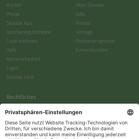
Bücher
Über Skoobe
Preise
Jobs
Skoobe App
Presse
Geschenkgutscheine
Verlage
Code einlösen
Partnerprogramm
Hilfe
Firmenkunden
Barrierefreiheit
Login
Skoobe liest
Rechtliches
Datenschutz
AGB
Informationen nach Data
Act