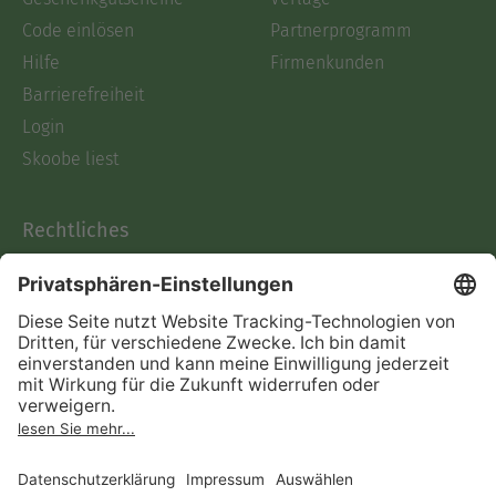
Code einlösen
Partnerprogramm
Hilfe
Firmenkunden
Barrierefreiheit
Login
Skoobe liest
Rechtliches
Datenschutz
AGB
Informationen nach Data
Act
Verträge hier kündigen
Impressum
Vertrag widerrufen