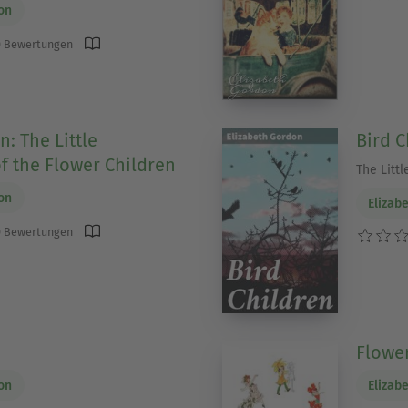
on
 Bewertungen
n: The Little
Bird C
f the Flower Children
The Litt
on
Elizab
 Bewertungen
Flowe
on
Elizab