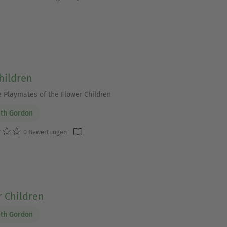
hildren
le Playmates of the Flower Children
eth Gordon
0 Bewertungen
r Children
eth Gordon