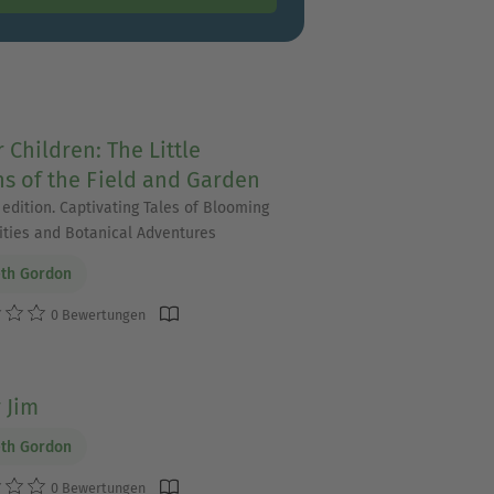
 Children: The Little
s of the Field and Garden
 edition. Captivating Tales of Blooming
ities and Botanical Adventures
eth Gordon
0 Bewertungen
 Jim
eth Gordon
0 Bewertungen