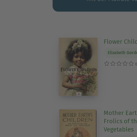
Flower Chil
Elizabeth Gord
0
Mother Eart
Frolics of t
Vegetables