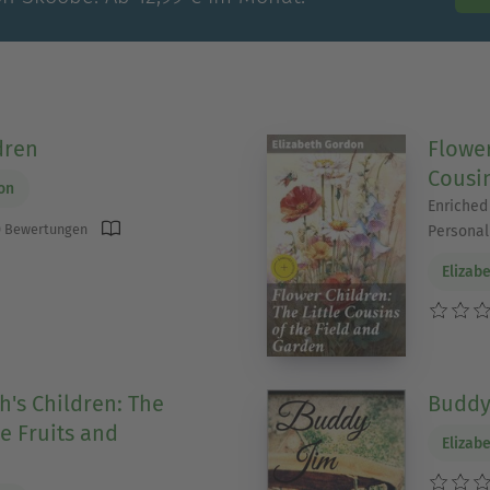
dren
Flower
Cousin
on
Enriched
 Bewertungen
Personal
Elizab
h's Children: The
Buddy
he Fruits and
Elizab