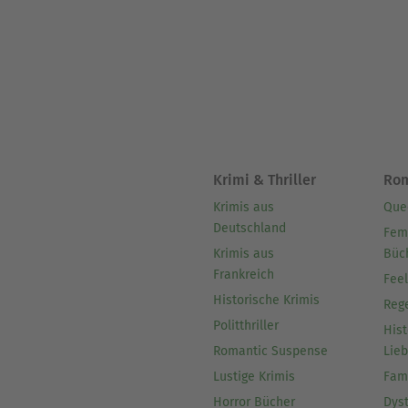
Krimi & Thriller
Ro
Krimis aus
Que
Deutschland
Fem
Krimis aus
Büc
Frankreich
Fee
Historische Krimis
Reg
Politthriller
Hist
Romantic Suspense
Lie
Lustige Krimis
Fam
Horror Bücher
Dys