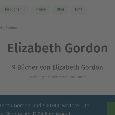
Hörbücher
Preise
Blog
Hilfe
eth Gordon
Elizabeth Gordon
9 Bücher von Elizabeth Gordon
Sortierung: am beliebtesten bei Skoobe
zabeth Gordon und 500.000 weitere Titel
on Skoobe. Ab 12,99 € im Monat.