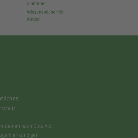
Einhörner
Wissensbücher für
Kinder
tliches
nschutz
rmationen nach Data Act
äge hier kündigen