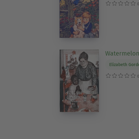
0
Watermelon
Elizabeth Gord
0