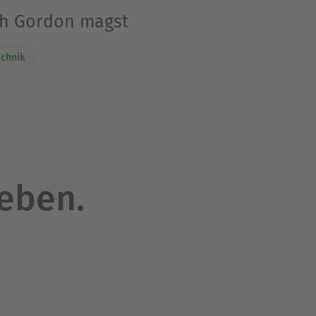
eth Gordon magst
echnik
leben.