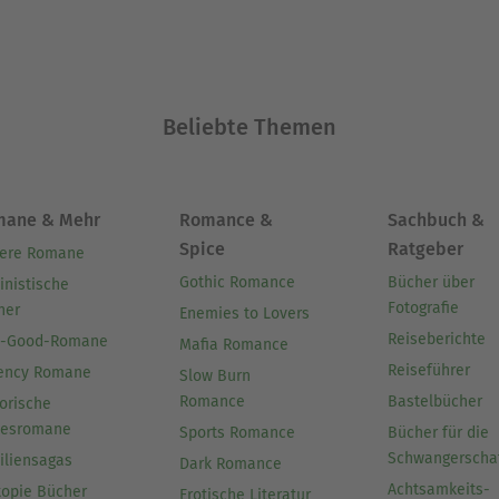
Beliebte Themen
mane & Mehr
Romance &
Sachbuch &
Spice
Ratgeber
ere Romane
Gothic Romance
Bücher über
inistische
Fotografie
her
Enemies to Lovers
Reiseberichte
l-Good-Romane
Mafia Romance
Reiseführer
ency Romane
Slow Burn
Romance
Bastelbücher
orische
besromane
Sports Romance
Bücher für die
Schwangerscha
iliensagas
Dark Romance
Achtsamkeits-
topie Bücher
Erotische Literatur