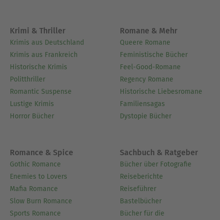
alles, was sie auf Schloss Eulenberg vorfand.
Krimi & Thriller
Romane & Mehr
Ausblenden
Krimis aus Deutschland
Queere Romane
Krimis aus Frankreich
Feministische Bücher
Historische Krimis
Feel-Good-Romane
Politthriller
Regency Romane
Romantic Suspense
Historische Liebesromane
Lustige Krimis
Familiensagas
Horror Bücher
Dystopie Bücher
Romance & Spice
Sachbuch & Ratgeber
Gothic Romance
Bücher über Fotografie
Enemies to Lovers
Reiseberichte
Mafia Romance
Reiseführer
Slow Burn Romance
Bastelbücher
Sports Romance
Bücher für die