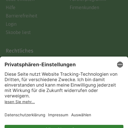
Hilfe
Firmenkunden
Barrierefreiheit
Login
Skoobe liest
Rechtliches
Datenschutz
AGB
Informationen nach Data
Act
Verträge hier kündigen
Impressum
Vertrag widerrufen