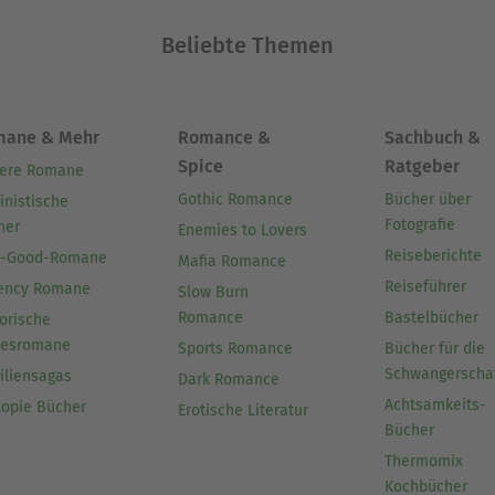
Beliebte Themen
mane & Mehr
Romance &
Sachbuch &
Spice
Ratgeber
ere Romane
Gothic Romance
Bücher über
inistische
Fotografie
her
Enemies to Lovers
Reiseberichte
l-Good-Romane
Mafia Romance
Reiseführer
ency Romane
Slow Burn
Romance
Bastelbücher
orische
besromane
Sports Romance
Bücher für die
Schwangerscha
iliensagas
Dark Romance
Achtsamkeits-
topie Bücher
Erotische Literatur
Bücher
Thermomix
Kochbücher