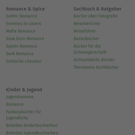
Romance & Spice
Sachbuch & Ratgeber
Gothic Romance
Bücher über Fotografie
Enemies to Lovers
Reiseberichte
Mafia Romance
Reiseführer
Slow Burn Romance
Bastelbücher
Sports Romance
Bücher für die
Schwangerschaft
Dark Romance
Achtsamkeits-Bücher
Erotische Literatur
Thermomix Kochbücher
Kinder & Jugend
Jugendromane
Romance
Fantasybücher für
Jugendliche
Beliebte Kinderbuchreihen
Beliebte Jugendbuchreihen