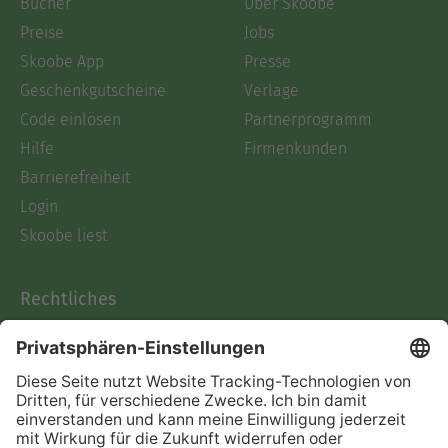
Bücher
Über Skoobe
Preise
Jobs
Skoobe App
Presse
Geschenkgutscheine
Verlage
Code einlösen
Partnerprogramm
Hilfe
Firmenkunden
Barrierefreiheit
Login
Skoobe liest
Rechtliches
Datenschutz
AGB
Informationen nach Data
Act
Verträge hier kündigen