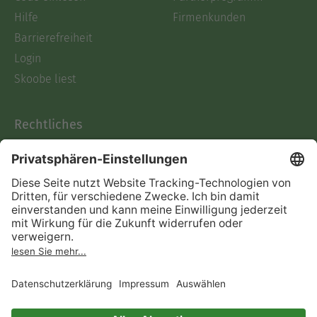
Hilfe
Firmenkunden
Barrierefreiheit
Login
Skoobe liest
Rechtliches
Datenschutz
AGB
Informationen nach Data
Act
Verträge hier kündigen
Impressum
Vertrag widerrufen