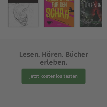
Über Edwina Marlow
Edwina Marlow ist ein Pseudonym des US-
amerikanischen Autors Tom E. Huff - * 8. Januar
1938 in Tarrant County, Texas/† 16. Januar 1990 in
Fort Worth, Texas.
Ausblenden
Lesen. Hören. Bücher
erleben.
Jetzt kostenlos testen