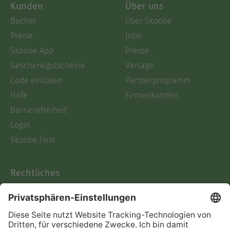
Kunden
Über uns
Bücher
Über Skoobe
Preise
Jobs
Skoobe App
Presse
Geschenkgutscheine
Verlage
Code einlösen
Partnerprogramm
Hilfe
Firmenkunden
Barrierefreiheit
Login
Skoobe liest
Rechtliches
Datenschutz
AGB
Informationen nach Data
Act