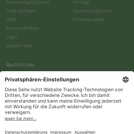
Geschenkgutscheine
Verlage
Code einlösen
Partnerprogramm
Hilfe
Firmenkunden
Barrierefreiheit
Login
Skoobe liest
Rechtliches
Datenschutz
AGB
Informationen nach Data
Act
Verträge hier kündigen
Impressum
Vertrag widerrufen