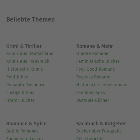
Bezüge zwischen den verschiedenen Texten
herzustellen sowie sie in einen modernen
Beliebte Themen
Kontext zu setzen.- Abschließend fassen unsere
handverlesenen unvergesslichen Zitate zentrale
Aussagen und Wendepunkte zusammen und
verdeutlichen so die Kernthemen der gesamten
Krimi & Thriller
Romane & Mehr
Sammlung.
Krimis aus Deutschland
Queere Romane
Krimis aus Frankreich
Feministische Bücher
Ausblenden
Historische Krimis
Feel-Good-Romane
Politthriller
Regency Romane
Romantic Suspense
Historische Liebesromane
Lustige Krimis
Familiensagas
Horror Bücher
Dystopie Bücher
Romance & Spice
Sachbuch & Ratgeber
Gothic Romance
Bücher über Fotografie
Enemies to Lovers
Reiseberichte