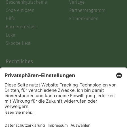
Geschenkgutscheine
Verlage
Code einlösen
Partnerprogramm
Hilfe
Firmenkunden
Barrierefreiheit
Login
Skoobe liest
Rechtliches
Datenschutz
AGB
Informationen nach Data
Act
Verträge hier kündigen
Impressum
Vertrag widerrufen