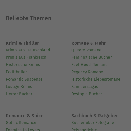
Wendungen zu verraten.- Ein ausführlicher
historischer Kontext versetzt Sie in die Ereignisse
Beliebte Themen
und Einflüsse der Epoche, die das Schreiben
geprägt haben.- Eine Autorenbiografie beleuchtet
wichtige Stationen im Leben des Autors und
vermittelt die persönlichen Einsichten hinter dem
Krimi & Thriller
Romane & Mehr
Text.- Eine gründliche Analyse seziert Symbole,
Krimis aus Deutschland
Queere Romane
Motive und Charakterentwicklungen, um tiefere
Krimis aus Frankreich
Feministische Bücher
Bedeutungen offenzulegen.- Reflexionsfragen
Historische Krimis
Feel-Good-Romane
laden Sie dazu ein, sich persönlich mit den
Politthriller
Regency Romane
Botschaften des Werkes auseinanderzusetzen
Romantic Suspense
Historische Liebesromane
und sie mit dem modernen Leben in Verbindung
Lustige Krimis
Familiensagas
zu bringen.- Sorgfältig ausgewählte
Horror Bücher
Dystopie Bücher
unvergessliche Zitate heben Momente
literarischer Brillanz hervor.- Interaktive Fußnoten
erklären ungewöhnliche Referenzen, historische
Romance & Spice
Sachbuch & Ratgeber
Anspielungen und veraltete Ausdrücke für eine
Gothic Romance
Bücher über Fotografie
mühelose, besser informierte Lektüre.
Enemies to Lovers
Reiseberichte