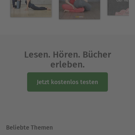
Ausdruckstherapeutin, die sie außerdem ist,
möchte sie Frauen und Mütter dazu ermutigen,
sich vor allem auf ihre eigenen Kräfte und
Kraftquellen zu besinnen.
Ausblenden
Lesen. Hören. Bücher
erleben.
Jetzt kostenlos testen
Beliebte Themen