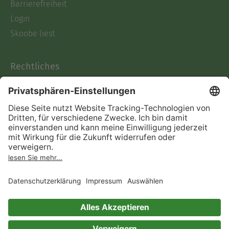
Barrierefreiheit
Login
Skoobe liest
Rechtliches
Datenschutz
AGB
Informationen nach Data
Act
Verträge hier kündigen
Impressum
Vertrag widerrufen
Immer ein gutes Buch