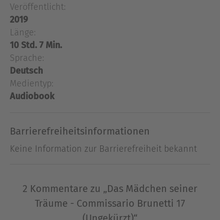
Veröffentlicht:
Elfjährige bis in die Träume nach. Aus einem
2019
venezianischen Palazzo kommt sie nicht, wohl
Länge:
aber aus einer Roama-Wagenburg auf dem
10 Std. 7 Min.
Festland... Brunettis siebzehnter Fall führt ihn von
Sprache:
den Auffanglagern der Ärmsten bis in die
Deutsch
Wohnzimmer der Wohlsituierten mit ihren guten
Medientyp:
Verbindungen zu Recht und Ordnung. Dem
Audiobook
Commissario aber ist mehr denn je sein eigenes
Gewissen Gesetz.
Barrierefreiheitsinformationen
Ausblenden
Keine Information zur Barrierefreiheit bekannt
2 Kommentare zu „Das Mädchen seiner
Träume - Commissario Brunetti 17
(Ungekürzt)“