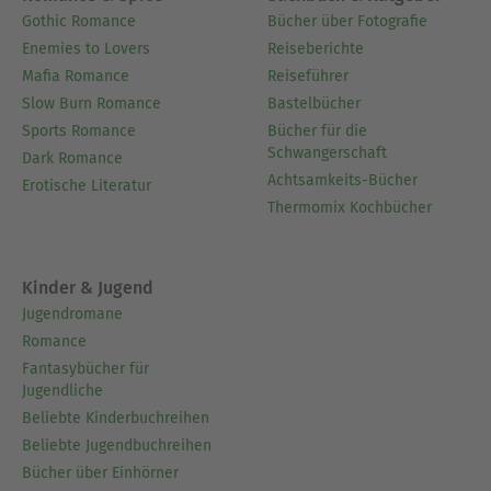
Gothic Romance
Bücher über Fotografie
Enemies to Lovers
Reiseberichte
Mafia Romance
Reiseführer
Slow Burn Romance
Bastelbücher
Sports Romance
Bücher für die
Schwangerschaft
Dark Romance
Achtsamkeits-Bücher
Erotische Literatur
Thermomix Kochbücher
Kinder & Jugend
Jugendromane
Romance
Fantasybücher für
Jugendliche
Beliebte Kinderbuchreihen
Beliebte Jugendbuchreihen
Bücher über Einhörner