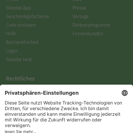
Skoobe App
Presse
Geschenkgutscheine
Verlage
Code einlösen
Partnerprogramm
Hilfe
Firmenkunden
Barrierefreiheit
Login
Skoobe liest
Rechtliches
Datenschutz
AGB
Informationen nach Data
Act
Verträge hier kündigen
Impressum