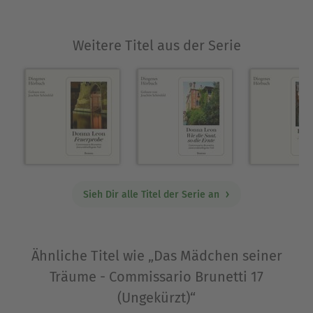
Leon in ihren Büchern auf die Feigheit und
Erpressbarkeit der selbsternannten "Eliten"
Weitere Titel aus der Serie
hin, welche jede echte Lösung wirksam zu
verhindern wissen..... und viel zu viele
Menschen glauben ja nur zu gerne, was
ihnen dann, gefiltert durch ebenfalls
gekaufte Medien, vorgesetzt wird.
Sieh Dir alle Titel der Serie an
Ähnliche Titel wie „Das Mädchen seiner
Träume - Commissario Brunetti 17
(Ungekürzt)“