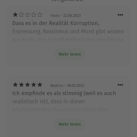
Hans
– 22.06.2023
Dass es in der Realität Korruption,
Erpressung, Rassismus und Mord gibt wissen
wir doch. Von Schriftstellerinnen wie Donna
Leon erwarten wir aber mehr als
Mehr lesen
Beschreibung der Probleme und dann
Schulterzucken. Wenn sie dazu nicht in der
Lage ist, sollte sie sich andere Geschichten
ausdenken. Sehr unbefriedigender Band.
Beatrix
– 06.10.2023
Ich empfinde es als stimmig (weil es auch
realistisch ist), dass in dieser
erschütternden Geschichte nicht eine
Lösung beschrieben wird, die unter den
Mehr lesen
gegenwärtigen Zuständen eben nicht zu
erreichen ist. Immer wieder weist Donna