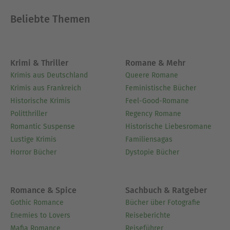
preisgekrönt, ihre Werke sind in zahlreiche
Beliebte Themen
Sprachen übersetzt.
Für ihre Texte erhielt sie unter anderem das
Lannan Literary Fellowship (USA), den Ostana-
Preis (Italien), ein Seamus Heaney Fellowship
Krimi & Thriller
Romane & Mehr
(Queen's University), den Hartnett Poetry Award
Krimis aus Deutschland
Queere Romane
und den renommierten Rooney Prize for Irish
Krimis aus Frankreich
Feministische Bücher
Literature. Mit »Ein Geist in der Kehle« gelang ihr
Historische Krimis
Feel-Good-Romane
ein international gefeierter Bestseller und der
Politthriller
Regency Romane
vielfach beachtete Durchbruch auf literarischer
Romantic Suspense
Historische Liebesromane
Ebene, sie gewann damit u.a. den An Post Irish
Lustige Krimis
Familiensagas
Book of The Year Prize.
Horror Bücher
Dystopie Bücher
Ausblenden
Romance & Spice
Sachbuch & Ratgeber
Gothic Romance
Bücher über Fotografie
Enemies to Lovers
Reiseberichte
Mafia Romance
Reiseführer