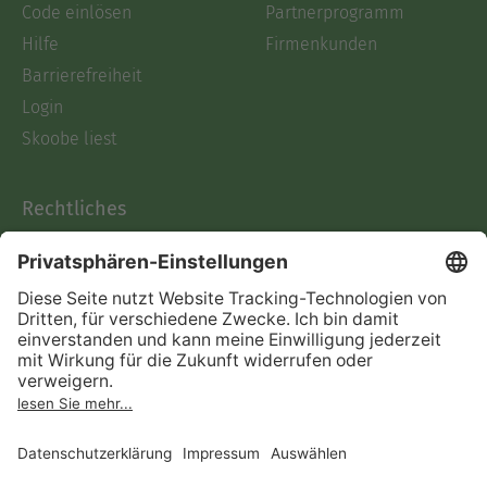
Code einlösen
Partnerprogramm
Hilfe
Firmenkunden
Barrierefreiheit
Login
Skoobe liest
Rechtliches
Datenschutz
AGB
Informationen nach Data
Act
Verträge hier kündigen
Impressum
Vertrag widerrufen