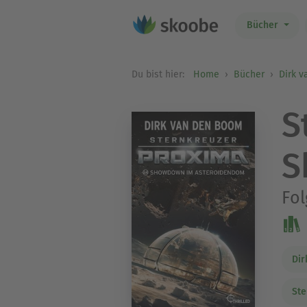
Bücher
Du bist hier:
Home
Bücher
Dirk 
S
S
Fol
Dir
Ste