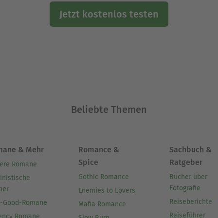
Jetzt kostenlos testen
Beliebte Themen
mane & Mehr
Romance &
Sachbuch &
Spice
Ratgeber
ere Romane
Gothic Romance
Bücher über
inistische
Fotografie
her
Enemies to Lovers
Reiseberichte
l-Good-Romane
Mafia Romance
Reiseführer
ency Romane
Slow Burn