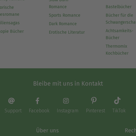
Romance
Bastelbücher
orische
besromane
Sports Romance
Bücher für die
Schwangerscha
iliensagas
Dark Romance
Achtsamkeits-
topie Bücher
Erotische Literatur
Bücher
Thermomix
Kochbücher
Bleibe mit uns in Kontakt
Support
Facebook
Instagram
Pinterest
TikTok
Über uns
Rech