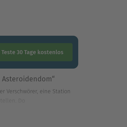
Teste 30 Tage kostenlos
m Asteroidendom“
er Verschwörer, eine Station
tellen. Do
er Verschwörer, eine Station
ellen. Doch nichts ist, wie