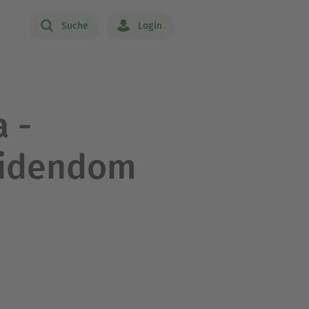
Suche
Login
 -
oidendom