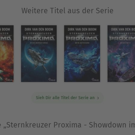
erten Staffel der SF-Erfolgsserie von Dirk van den 
Weitere Titel aus der Serie
rderisch gute Unterhaltung.
 1966) hat bereits über 100 Romane im Bereich de
 erhielt er den Deutschen Science Fiction Preis für
ren der "Kaiserkrieger-Zyklus" (Alternative Histo
). Dirk van den Boom ist darüber hinaus Berater für
Migrationspolitik und Sozialpolitik sowie Professo
Sieh Dir alle Titel der Serie an
aarbrücken.
Ausblenden
ie „Sternkreuzer Proxima - Showdown 