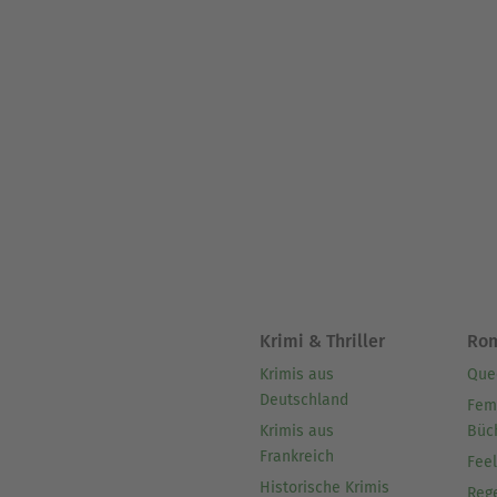
Krimi & Thriller
Ro
Krimis aus
Que
Deutschland
Fem
Krimis aus
Büc
Frankreich
Fee
Historische Krimis
Reg