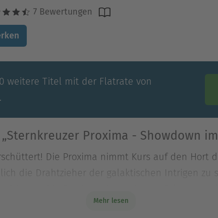
7 Bewertungen
rken
 weitere Titel mit der Flatrate von
.
 „Sternkreuzer Proxima - Showdown i
erschüttert! Die Proxima nimmt Kurs auf den Hort d
ich die Drahtzieher der galaktischen Intrigen zu s
erschüttert! Die Proxima nimmt Kurs auf den Hort d
Mehr lesen
ich die Drahtzieher der galaktischen Intrigen zu st