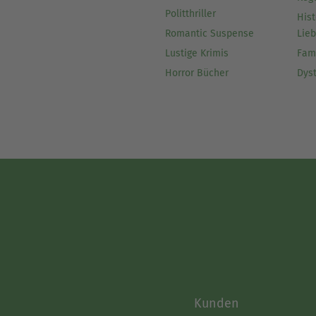
Politthriller
Hist
Romantic Suspense
Lie
Lustige Krimis
Fam
Horror Bücher
Dys
Kunden