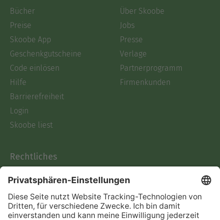
Bücher
Über Skoobe
Preise
Jobs
Skoobe App
Presse
Geschenkgutscheine
Verlage
Code einlösen
Partnerprogramm
Hilfe
Firmenkunden
Barrierefreiheit
Login
Skoobe liest
Rechtliches
Datenschutz
AGB
Informationen nach Data
Act