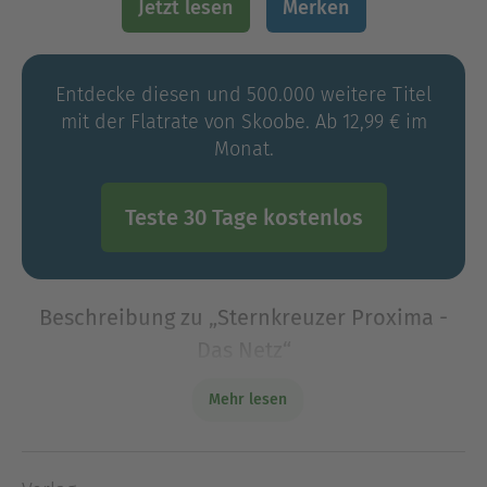
Jetzt lesen
Merken
Entdecke diesen und 500.000 weitere Titel
mit der Flatrate von Skoobe. Ab 12,99 € im
Monat.
Teste 30 Tage kostenlos
Beschreibung zu „Sternkreuzer Proxima -
Das Netz“
Der Wiederaufbau der Republik schreitet voran,
Mehr lesen
nachdem Captain Ark und ihre Crew vom
Sternenkreuzer Proxima die Regierung zu Fall
gebracht haben. Eine Regierung, die unter dem