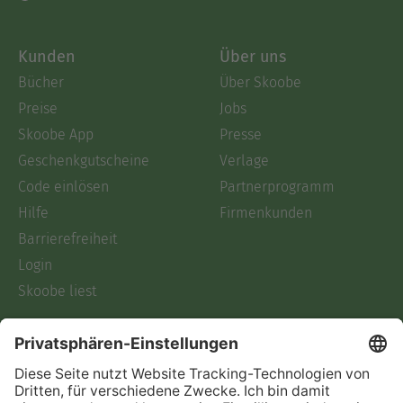
Kunden
Über uns
Bücher
Über Skoobe
Preise
Jobs
Skoobe App
Presse
Geschenkgutscheine
Verlage
Code einlösen
Partnerprogramm
Hilfe
Firmenkunden
Barrierefreiheit
Login
Skoobe liest
Rechtliches
Datenschutz
AGB