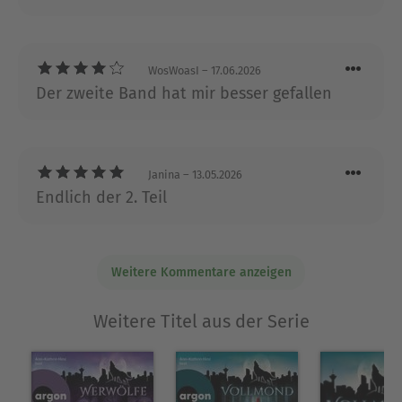
hoffnungslose Romantikerin. Nach zwölf Jahren
als Drehbuchautorin war sie auch eine komplette
Zynikerin mit defektem Selbstzensur-Knopf. Also
WosWoasI
– 17.06.2026
sprang sie über Bord, begann witzige, sexy Urban-
Der zweite Band hat mir besser gefallen
Fantasy- Frauenromane zu schreiben und schaute
nie zurück.
Ausblenden
Janina
– 13.05.2026
Endlich der 2. Teil
Weitere Kommentare anzeigen
Weitere Titel aus der Serie