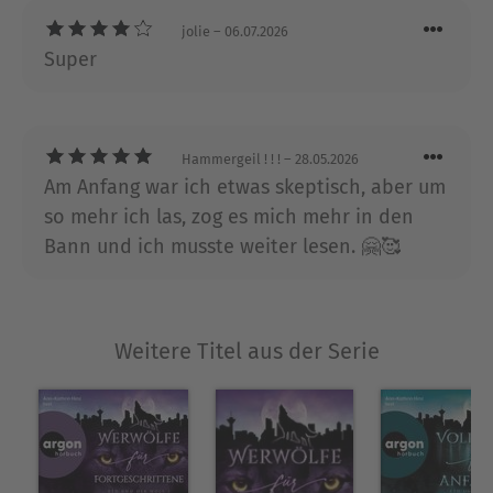
einer wachsenden Zuneigung zu dem Mann, den
sie unwissentlich verflucht hat. "Red und der
jolie
– 06.07.2026
Wolf" ist ein Spin-off zur Reihe "Jezebel Files",
Super
kann aber eigenständig gelesen werden.
Über Deborah Wilde
Hammergeil ! ! !
– 28.05.2026
Deborah Wilde ist eine Weltenbummlerin und
Am Anfang war ich etwas skeptisch, aber um
hoffnungslose Romantikerin. Nach zwölf Jahren
so mehr ich las, zog es mich mehr in den
als Drehbuchautorin war sie auch eine komplette
Bann und ich musste weiter lesen. 🤗🥰
Zynikerin mit defektem Selbstzensur-Knopf. Also
sprang sie über Bord, begann witzige, sexy Urban-
Fantasy- Frauenromane zu schreiben und schaute
nie zurück.
Weitere Titel aus der Serie
Ausblenden