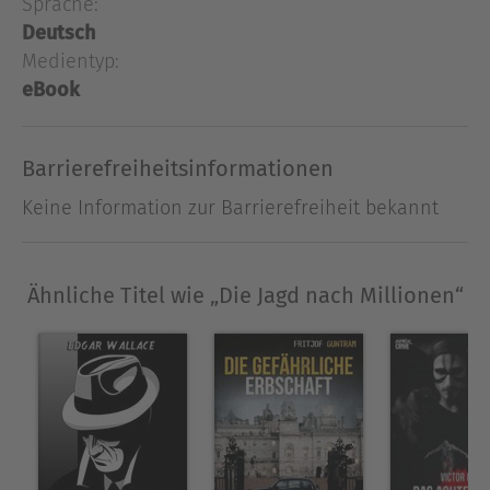
Sprache:
ist der umtriebige Verbrecher "Engel" mit seinen
Deutsch
Gehilfen, der mit aller Macht und allen Mitteln
Medientyp:
versucht in den Besitz des Schatzes zu gelangen...
eBook
Ausblenden
Barrierefreiheitsinformationen
Keine Information zur Barrierefreiheit bekannt
Ähnliche Titel wie „Die Jagd nach Millionen“