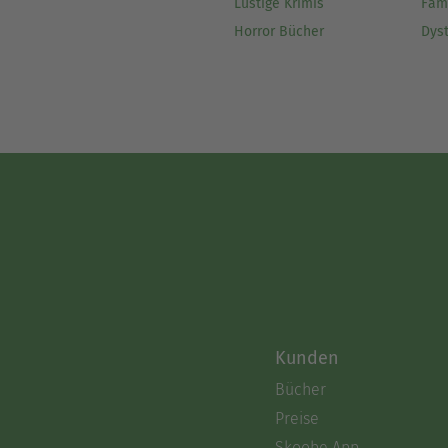
Lustige Krimis
Fam
Horror Bücher
Dys
Kunden
Bücher
Preise
Skoobe App