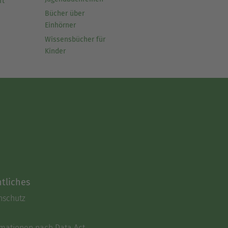
ft
Bücher über
Einhörner
Wissensbücher für
Kinder
tliches
nschutz
rmationen nach Data Act