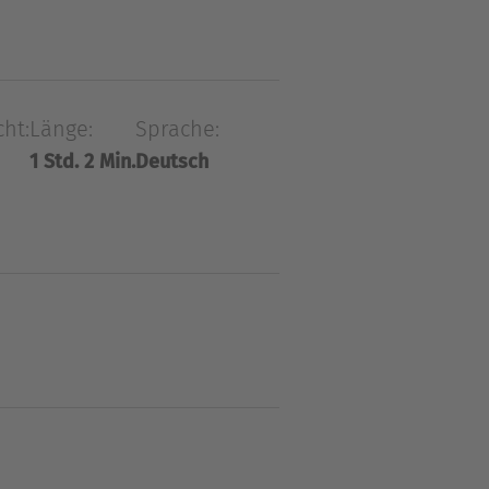
 von Highgate. Dabei werden
ne Ledermappe mit Briefen
 den Ehemann der
cht:
Länge:
Sprache:
1 Std. 2 Min.
Deutsch
n. Die Aufnahme von
und Bär auszudenken …