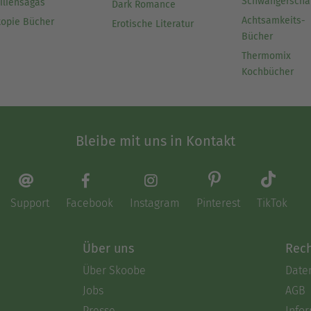
Schwangerscha
iliensagas
Dark Romance
Achtsamkeits-
topie Bücher
Erotische Literatur
Bücher
Thermomix
Kochbücher
Bleibe mit uns in Kontakt
Support
Facebook
Instagram
Pinterest
TikTok
Über uns
Rech
Über Skoobe
Date
Jobs
AGB
Presse
Info