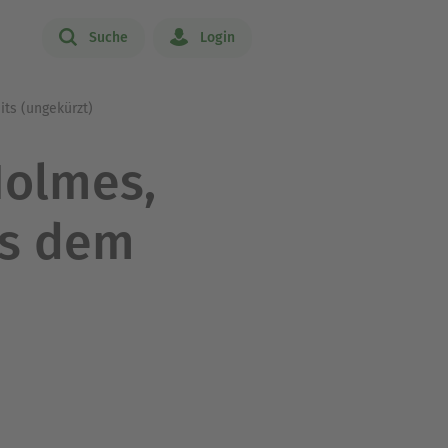
Suche
Login
its (ungekürzt)
Holmes,
us dem