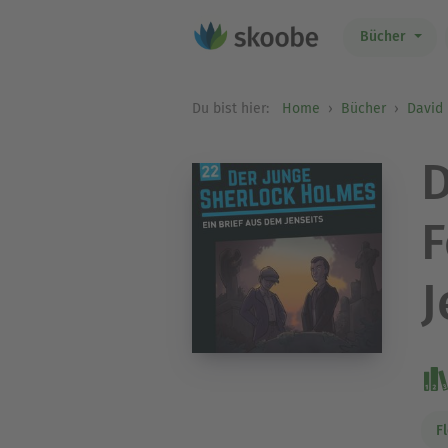
Bücher
Du bist hier:
Home
Bücher
David 
D
F
J
F