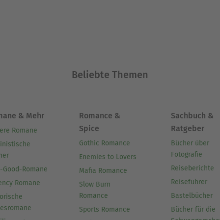
Beliebte Themen
mane & Mehr
Romance &
Sachbuch &
Spice
Ratgeber
ere Romane
Gothic Romance
Bücher über
inistische
Fotografie
her
Enemies to Lovers
Reiseberichte
l-Good-Romane
Mafia Romance
Reiseführer
ency Romane
Slow Burn
Romance
Bastelbücher
orische
besromane
Sports Romance
Bücher für die