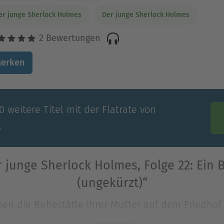
er junge Sherlock Holmes
Der junge Sherlock Holmes
2 Bewertungen
erken
 weitere Titel mit der Flatrate von
.
 junge Sherlock Holmes, Folge 22: Ein B
(ungekürzt)“
en die Ruhestätte ihrer Mutter auf dem Friedhof
r das benachbarte Grab einer Frau öffnen und ei