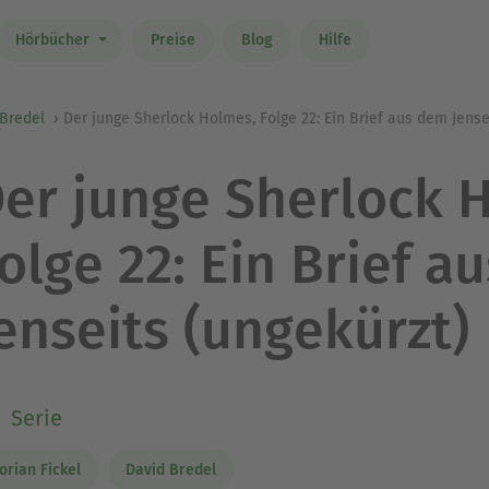
Hörbücher
Preise
Blog
Hilfe
Bredel
Der junge Sherlock Holmes, Folge 22: Ein Brief aus dem Jense
er junge Sherlock 
olge 22: Ein Brief a
enseits (ungekürzt)
Serie
lorian Fickel
David Bredel