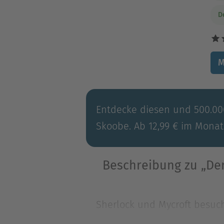
D
M
Entdecke diesen und 500.000
Skoobe. Ab 12,99 € im Monat
Beschreibung zu „Der
Sherlock und Mycroft besuch
sie Zeugen, wie zwei Männe