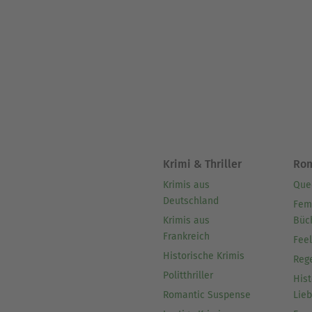
Krimi & Thriller
Ro
Krimis aus
Que
Deutschland
Fem
Krimis aus
Büc
Frankreich
Fee
Historische Krimis
Reg
Politthriller
Hist
Romantic Suspense
Lie