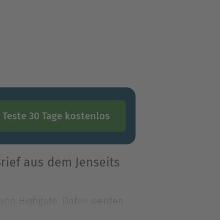
Teste 30 Tage kostenlos
rief aus dem Jenseits
 von Highgate. Dabei werden
ne Ledermappe mit Briefen