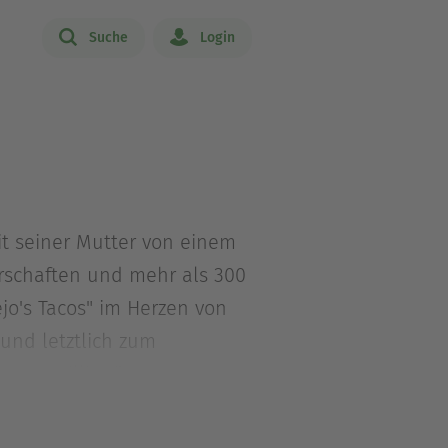
Suche
Login
t seiner Mutter von einem
erschaften und mehr als 300
jo's Tacos" im Herzen von
und letztlich zum
 zum Millionär.
 sich besonders mit seiner
macht.