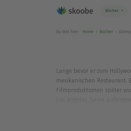
Bücher
Du bist hier:
Home
Bücher
Danny 
Lange bevor er zum Hollywo
mexikanischen Restaurant. E
Filmproduktionen später wur
Los Angeles. Seine außergew
erfolgreichen Restaurantleit
Mittlerweile leitet Trejo si
mexikanischen Küche einen 