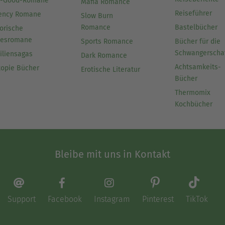
l-Good-Romane
Mafia Romance
Reiseführer
ency Romane
Slow Burn
Romance
Bastelbücher
orische
besromane
Sports Romance
Bücher für die
Schwangerscha
iliensagas
Dark Romance
Achtsamkeits-
topie Bücher
Erotische Literatur
Bücher
Thermomix
Kochbücher
Bleibe mit uns in Kontakt
Support
Facebook
Instagram
Pinterest
TikTok