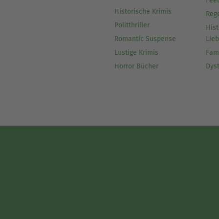
Fee
Historische Krimis
Reg
Politthriller
Hist
Romantic Suspense
Lie
Lustige Krimis
Fam
Horror Bücher
Dys