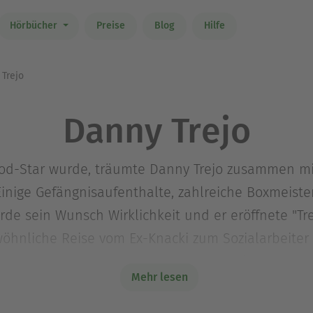
Hörbücher
Preise
Blog
Hilfe
Trejo
Danny Trejo
od-Star wurde, träumte Danny Trejo zusammen mi
inige Gefängnisaufenthalte, zahlreiche Boxmeist
de sein Wunsch Wirklichkeit und er eröffnete "Tre
öhnliche Reise vom Ex-Knacki zum Sozialarbeiter 
er ist eine bewegende Biografie vom Tellerwäscher
Mehr lesen
eben Restaurants und Cafés in Los Angeles und hat
Namen in der kulinarischen Szene Hollywoods ge