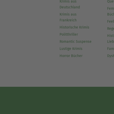
Krimis aus
Que
Deutschland
Fem
Krimis aus
Büc
Frankreich
Fee
Historische Krimis
Reg
Politthriller
Hist
Romantic Suspense
Lie
Lustige Krimis
Fam
Horror Bücher
Dys