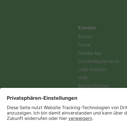
Kunden
Bücher
Preise
Skoobe App
Geschenkgutscheine
Code einlösen
Hilfe
Barrierefreiheit
Login
Skoobe liest