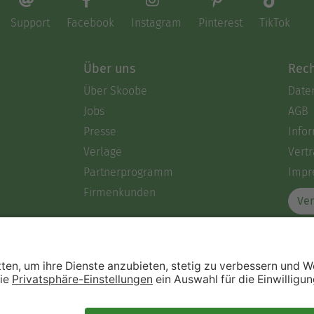
Support
Facebook
Instagram
Pinterest
TikTok
Über uns
Rech
Über Skoobe
Date
Jobs
AGB
Presse
Info
Verlage
Vertr
Partnerprogramm
Impr
Firmenkunden
Ver
Immer ein gutes Buch