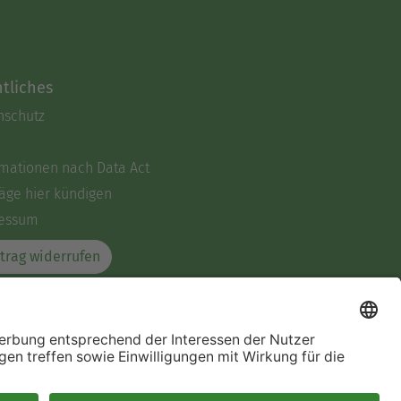
tliches
nschutz
rmationen nach Data Act
äge hier kündigen
essum
trag widerrufen