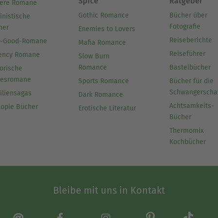
Spice
Ratgeber
ere Romane
Gothic Romance
Bücher über
inistische
Fotografie
her
Enemies to Lovers
Reiseberichte
l-Good-Romane
Mafia Romance
Reiseführer
ency Romane
Slow Burn
Romance
Bastelbücher
orische
besromane
Sports Romance
Bücher für die
Schwangerscha
iliensagas
Dark Romance
Achtsamkeits-
topie Bücher
Erotische Literatur
Bücher
Thermomix
Kochbücher
Bleibe mit uns in Kontakt