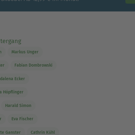
ntergang
n
Markus Unger
ker
Fabian Dombrowski
dalena Ecker
a Höpflinger
Harald Simon
r
Eva Fischer
tte Ganster
Cathrin Kühl