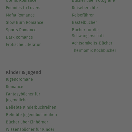
Gothic Romance
Bücher über Fotografie
Enemies to Lovers
Reiseberichte
Mafia Romance
Reiseführer
Slow Burn Romance
Bastelbücher
Sports Romance
Bücher für die
Schwangerschaft
Dark Romance
Achtsamkeits-Bücher
Erotische Literatur
Thermomix Kochbücher
Kinder & Jugend
Jugendromane
Romance
Fantasybücher für
Jugendliche
Beliebte Kinderbuchreihen
Beliebte Jugendbuchreihen
Bücher über Einhörner
Wissensbücher für Kinder