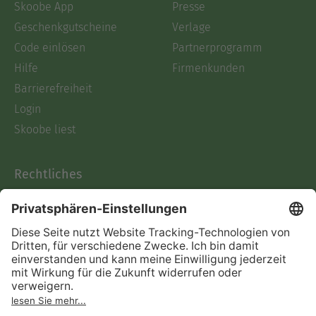
Skoobe App
Presse
Geschenkgutscheine
Verlage
Code einlösen
Partnerprogramm
Hilfe
Firmenkunden
Barrierefreiheit
Login
Skoobe liest
Rechtliches
Datenschutz
AGB
Informationen nach Data
Act
Verträge hier kündigen
Impressum