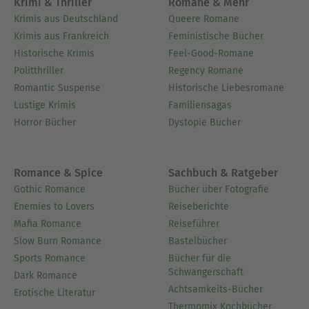
Krimi & Thriller
Romane & Mehr
Krimis aus Deutschland
Queere Romane
Krimis aus Frankreich
Feministische Bücher
Historische Krimis
Feel-Good-Romane
Politthriller
Regency Romane
Romantic Suspense
Historische Liebesromane
Lustige Krimis
Familiensagas
Horror Bücher
Dystopie Bücher
Romance & Spice
Sachbuch & Ratgeber
Gothic Romance
Bücher über Fotografie
Enemies to Lovers
Reiseberichte
Mafia Romance
Reiseführer
Slow Burn Romance
Bastelbücher
Sports Romance
Bücher für die
Schwangerschaft
Dark Romance
Achtsamkeits-Bücher
Erotische Literatur
Thermomix Kochbücher