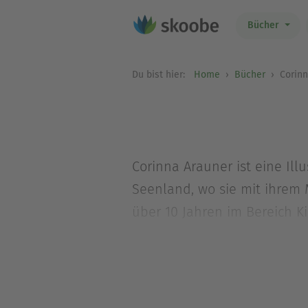
Bücher
Du bist hier:
Home
Bücher
Corinn
Corinna Arauner ist eine Il
Seenland, wo sie mit ihrem M
über 10 Jahren im Bereich K
gemacht. 2009 hat sie ihr 
auf Illustration spezialisiert.