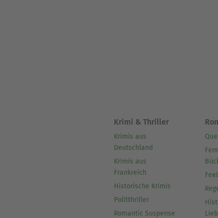
Krimi & Thriller
Ro
Krimis aus
Que
Deutschland
Fem
Krimis aus
Büc
Frankreich
Fee
Historische Krimis
Reg
Politthriller
Hist
Romantic Suspense
Lie