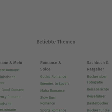
Beliebte Themen
mane & Mehr
Romance &
Sachbuch &
Spice
Ratgeber
ere Romane
Gothic Romance
Bücher über
inistische
Fotografie
her
Enemies to Lovers
Reiseberichte
l-Good-Romane
Mafia Romance
Reiseführer
ency Romane
Slow Burn
Romance
Bastelbücher
orische
besromane
Sports Romance
Bücher für die