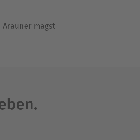
a Arauner magst
leben.