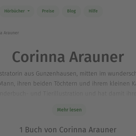
Hörbücher
Preise
Blog
Hilfe
a Arauner
Corinna Arauner
lustratorin aus Gunzenhausen, mitten im wunders
ann, ihren beiden Töchtern und ihrem kleinen Kate
inderbuch- und Tierillustration und hat damit ihr
Diplom in Kommunikationsdesign in Nürnberg gema
Mehr lesen
1 Buch von Corinna Arauner