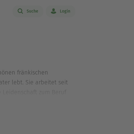
Suche
Login
chönen fränkischen
r lebt. Sie arbeitet seit
e Leidenschaft zum Beruf
cht und sich anschließend