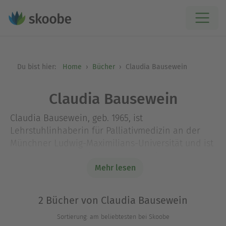
Du bist hier:
Home
Bücher
Claudia Bausewein
Claudia Bausewein
Claudia Bausewein, geb. 1965, ist
Lehrstuhlinhaberin für Palliativmedizin an der
Münchner Ludwig-Maximilians-Universität und ist
Direktorin der Klinik und Poliklinik für
Palliativmedizin am Klinikum der Universität
Mehr lesen
München
2 Bücher von Claudia Bausewein
Sortierung: am beliebtesten bei Skoobe