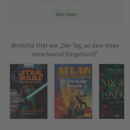
Ausblenden
Interessantes Thema mit Potenzial zum
Nachdenken und Reflektieren. Oder einfach
Mehr lesen
zum versinken.
Ähnliche Titel wie „Der Tag, an dem Hope
verschwand (Ungekürzt)“