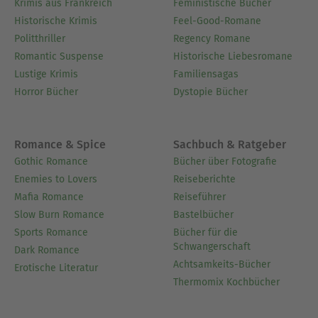
Krimis aus Frankreich
Feministische Bücher
Historische Krimis
Feel-Good-Romane
Politthriller
Regency Romane
Romantic Suspense
Historische Liebesromane
Lustige Krimis
Familiensagas
Horror Bücher
Dystopie Bücher
Romance & Spice
Sachbuch & Ratgeber
Gothic Romance
Bücher über Fotografie
Enemies to Lovers
Reiseberichte
Mafia Romance
Reiseführer
Slow Burn Romance
Bastelbücher
Sports Romance
Bücher für die
Schwangerschaft
Dark Romance
Achtsamkeits-Bücher
Erotische Literatur
Thermomix Kochbücher