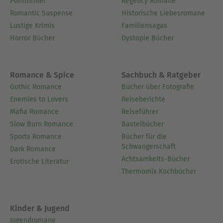
Politthriller
Regency Romane
Romantic Suspense
Historische Liebesromane
Lustige Krimis
Familiensagas
Horror Bücher
Dystopie Bücher
Romance & Spice
Sachbuch & Ratgeber
Gothic Romance
Bücher über Fotografie
Enemies to Lovers
Reiseberichte
Mafia Romance
Reiseführer
Slow Burn Romance
Bastelbücher
Sports Romance
Bücher für die
Schwangerschaft
Dark Romance
Achtsamkeits-Bücher
Erotische Literatur
Thermomix Kochbücher
Kinder & Jugend
Jugendromane