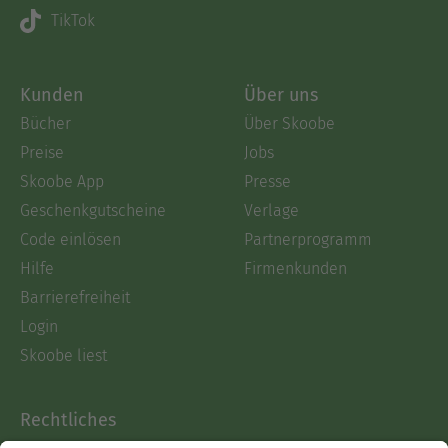
TikTok
Kunden
Über uns
Bücher
Über Skoobe
Preise
Jobs
Skoobe App
Presse
Geschenkgutscheine
Verlage
Code einlösen
Partnerprogramm
Hilfe
Firmenkunden
Barrierefreiheit
Login
Skoobe liest
Rechtliches