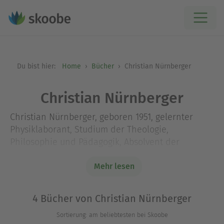
Du bist hier:
Home
Bücher
Christian Nürnberger
Christian Nürnberger
Christian Nürnberger, geboren 1951, gelernter
Physiklaborant, Studium der Theologie,
Philosophie und Pädagogik, Absolvent der
Hamburger Henri-Nannen-Schule, war Redakteur
bei »Frankfurter Rundschau« und »Capital« und
Mehr lesen
Textchef bei »hightech«. Seit 1990 ist er als
Publizist und freier Autor unter anderem für »Die
4 Bücher von Christian Nürnberger
Zeit« und die »Süddeutsche Zeitung« tätig. Er
Sortierung: am beliebtesten bei Skoobe
veröffentlichte zahlreiche Bücher, u.a. »Die