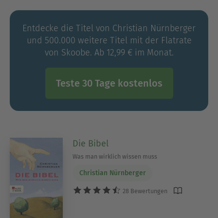
Machtwirtschaft« und den Bestseller »Der
Erziehungsnotstand« (zusammen mit Ehefrau
Entdecke die Titel von Christian Nürnberger
Petra Gerster). Für »Mutige Menschen. Widerstand
und 500.000 weitere Titel mit der Flatrate
im Dritten Reich« wurde er mit dem Deutschen
von Skoobe. Ab 12,99 € im Monat.
Jugendliteraturpreis ausgezeichnet. Er lebt mit
seiner Familie in Mainz.
Teste 30 Tage kostenlos
Die Bibel
Was man wirklich wissen muss
Christian Nürnberger
28 Bewertungen