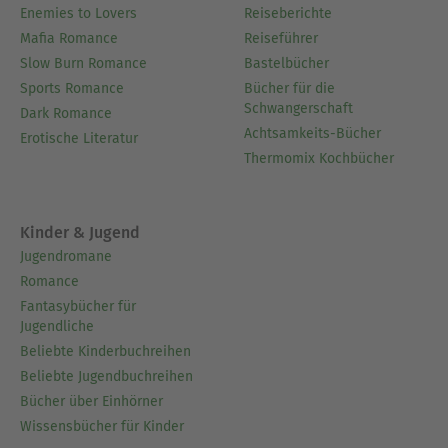
Enemies to Lovers
Reiseberichte
Mafia Romance
Reiseführer
Slow Burn Romance
Bastelbücher
Sports Romance
Bücher für die
Schwangerschaft
Dark Romance
Achtsamkeits-Bücher
Erotische Literatur
Thermomix Kochbücher
Kinder & Jugend
Jugendromane
Romance
Fantasybücher für
Jugendliche
Beliebte Kinderbuchreihen
Beliebte Jugendbuchreihen
Bücher über Einhörner
Wissensbücher für Kinder