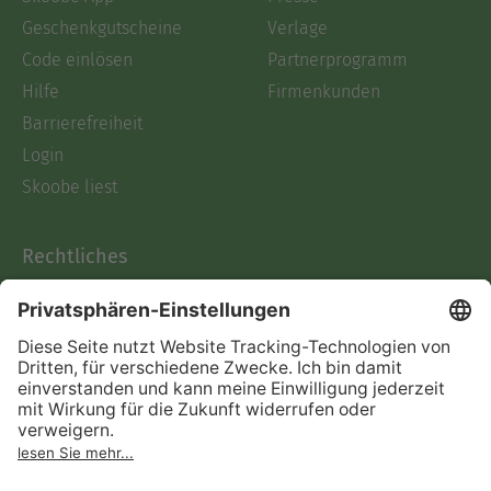
Geschenkgutscheine
Verlage
Code einlösen
Partnerprogramm
Hilfe
Firmenkunden
Barrierefreiheit
Login
Skoobe liest
Rechtliches
Datenschutz
AGB
Informationen nach Data
Act
Verträge hier kündigen
Impressum
Vertrag widerrufen