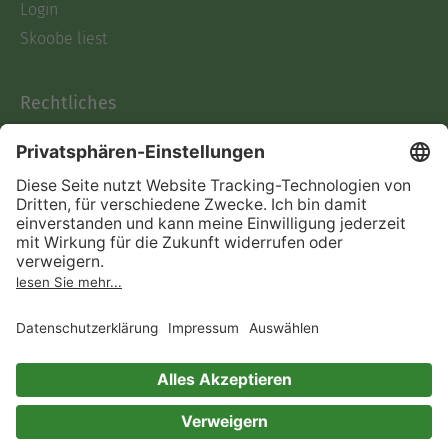
Login
Skoobe liest
Rechtliches
Datenschutz
AGB
Informationen nach Data
Act
Verträge hier kündigen
Impressum
Vertrag widerrufen
Immer ein gutes Buch