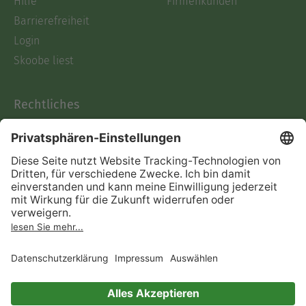
Hilfe
Firmenkunden
Barrierefreiheit
Login
Skoobe liest
Rechtliches
Datenschutz
AGB
Informationen nach Data
Act
Verträge hier kündigen
Impressum
Vertrag widerrufen