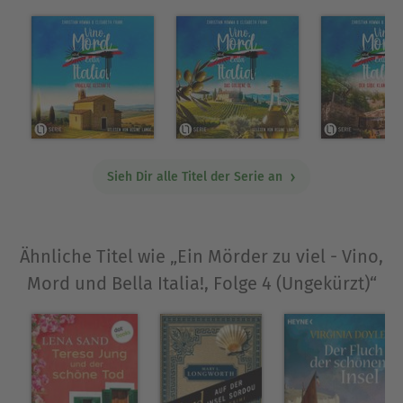
Jagd auf Verbrecher tapfer zur Seite stehen.Wer
Italien und die Toskana liebt, bei Krimis gerne
selbst miträtselt und La Dolce Vita zu genießen
weiß, wird von dieser Serie begeistert sein.
Über Elisabeth Frank
Elisabeth Frank
ist promovierte Neurobiologin
Sieh Dir alle Titel der Serie an
und Bioinformatikerin. Nach fünfjähriger
Forschungstätigkeit in Australien arbeitet sie an
Medizinsoftware in München. Sie reist viel, macht
gerne Musik und engagiert sich in
Ähnliche Titel wie „Ein Mörder zu viel - Vino,
Frauennetzwerken für Diversität.
Mord und Bella Italia!, Folge 4 (Ungekürzt)“
Ausblenden